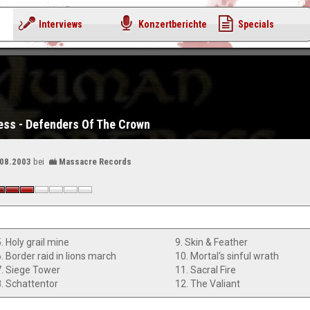
Interviews
Konzertberichte
Specials
ess - Defenders Of The Crown
.08.2003
bei
Massacre Records
. Holy grail mine
9. Skin & Feather
. Border raid in lions march
10. Mortal‘s sinful wrath
7. Siege Tower
11. Sacral Fire
8. Schattentor
12. The Valiant