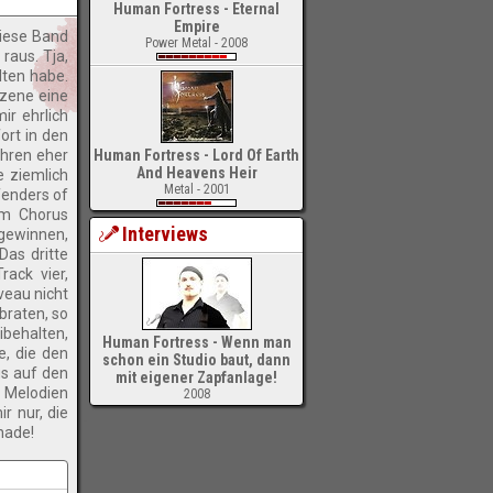
Human Fortress - Eternal
Empire
diese Band
Power Metal - 2008
raus. Tja,
lten habe.
szene eine
ir ehrlich
ort in den
Ohren eher
Human Fortress - Lord Of Earth
And Heavens Heir
e ziemlich
Metal - 2001
fenders of
im Chorus
Interviews
 gewinnen,
Das dritte
rack vier,
veau nicht
braten, so
ibehalten,
Human Fortress - Wenn man
e, die den
schon ein Studio baut, dann
gs auf den
mit eigener Zapfanlage!
n Melodien
2008
r nur, die
-
hade!