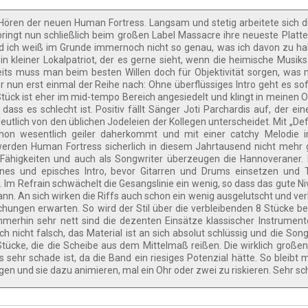
 Hören der neuen Human Fortress. Langsam und stetig arbeitete sich 
ingt nun schließlich beim großen Label Massacre ihre neueste Platte 
und ich weiß im Grunde immernoch nicht so genau, was ich davon zu ha
in kleiner Lokalpatriot, der es gerne sieht, wenn die heimische Musik
its muss man beim besten Willen doch für Objektivität sorgen, was m
er nun erst einmal der Reihe nach: Ohne überflüssiges Intro geht es sof
Stück ist eher im mid-tempo Bereich angesiedelt und klingt in meinen 
 dass es schlecht ist. Positiv fällt Sänger Joti Parchardis auf, der ein
deutlich von den üblichen Jodeleien der Kollegen unterscheidet. Mit „De
schon wesentlich geiler daherkommt und mit einer catchy Melodie 
werden Human Fortress sicherlich in diesem Jahrtausend nicht mehr
Fähigkeiten und auch als Songwriter überzeugen die Hannoveraner. 
enes und episches Intro, bevor Gitarren und Drums einsetzen und T
. Im Refrain schwächelt die Gesangslinie ein wenig, so dass das gute Ni
n. An sich wirken die Riffs auch schon ein wenig ausgelutscht und ver
chungen erwarten. So wird der Stil über die verbleibenden 8 Stücke be
Immerhin sehr nett sind die dezenten Einsätze klassischer Instrument
h nicht falsch, das Material ist an sich absolut schlüssig und die Son
 Stücke, die die Scheibe aus dem Mittelmaß reißen. Die wirklich große
 sehr schade ist, da die Band ein riesiges Potenzial hätte. So bleibt mi
gen und sie dazu animieren, mal ein Ohr oder zwei zu riskieren. Sehr sc