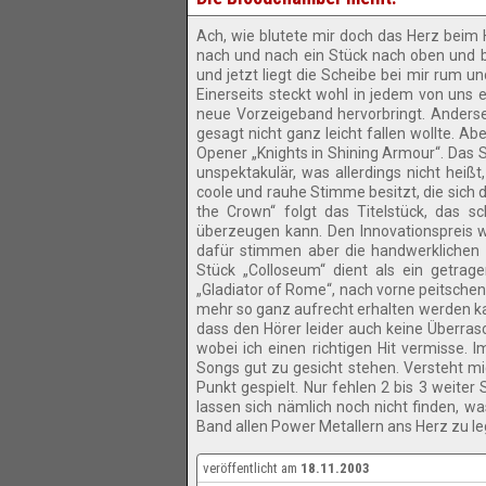
Ach, wie blutete mir doch das Herz beim
nach und nach ein Stück nach oben und br
und jetzt liegt die Scheibe bei mir rum 
Einerseits steckt wohl in jedem von uns e
neue Vorzeigeband hervorbringt. Anderse
gesagt nicht ganz leicht fallen wollte. Ab
Opener „Knights in Shining Armour“. Das 
unspektakulär, was allerdings nicht heißt,
coole und rauhe Stimme besitzt, die sich 
the Crown“ folgt das Titelstück, das 
überzeugen kann. Den Innovationspreis 
dafür stimmen aber die handwerklichen 
Stück „Colloseum“ dient als ein getrag
„Gladiator of Rome“, nach vorne peitschen
mehr so ganz aufrecht erhalten werden kan
dass den Hörer leider auch keine Überras
wobei ich einen richtigen Hit vermisse. 
Songs gut zu gesicht stehen. Versteht mic
Punkt gespielt. Nur fehlen 2 bis 3 weiter
lassen sich nämlich noch nicht finden, was
Band allen Power Metallern ans Herz zu le
veröffentlicht am
18.11.2003