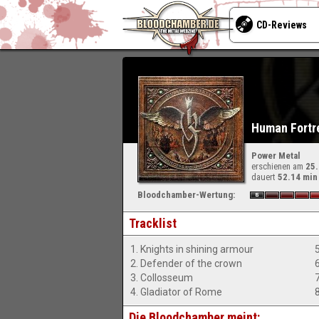
CD-Reviews
Human Fortr
Power Metal
erschienen am
25
dauert
52.14 min
Bloodchamber-Wertung:
Tracklist
1. Knights in shining armour
5
2. Defender of the crown
6
3. Collosseum
4. Gladiator of Rome
Die Bloodchamber meint: