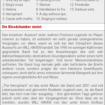
1. Grey sky at night
6. Landing on ice
11. Sammy Davis Jr's good eye
2. King's cross
7. Skinner
12. Firedealer
3. Helena
8. Handlebars to freedom
13. Darksun sets
4. Hierophant
9. A day without speaking
5. Caviar with maths
10. Singing in solitary
Die Bloodchamber meint:
Den kreativen Auswurf einer wahren Postcore-Legende im Player
rotieren zu haben, ist sicherlich ein nicht gerade unangenehmes
Vergnügen, vor allem, wenn es sich bei den Schöpfern dieses
Auswurfs um WILL HAVEN handelt. Die 1995 im sonnigen Kalifornien
gegründete Band hat zu den Auswirkungen des sich zäh
dahinschleppenden, destruktiven Soundgewabers sicher einen nicht
unbedeutenden Teil beigetragen. Und bevor Missverständnisse
auftreten: Die Band trug niemals gelb oder beförderte die Briefe
anderer Leute, sondern prägte die vom Hardcore beeinflusste,
unbequem, doch dafür umso intensiver lärmende Klangwelt auf ihre
eigene unvergleichliche Art und Weise.
„The Hierophant“ ist das erste Album der Band seit 2001 und soll
Lebenszeichen und glorreiche Rückkehr zugleich sein. Ja, die Band
lebt, das hört man hier ausgiebig – ihre glorreichen Tage gehören
jedoch wohl oder übel der Vergangenheit an. Ohne dass sie es
merkten, wurden WILL HAVEN von den unter ihrem Einfluss