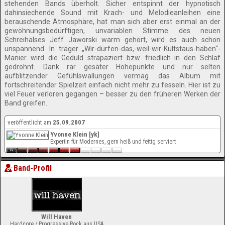
stehenden Bands überholt. Sicher entspinnt der hypnotisch
dahinsiechende Sound mit Krach- und Melodieanleihen eine
berauschende Atmosphäre, hat man sich aber erst einmal an der
gewöhnungsbedürftigen, unvariablen Stimme des neuen
Schreihalses Jeff Jaworski warm gehört, wird es auch schon
unspannend. In träger „Wir-dürfen-das,-weil-wir-Kultstaus-haben“-
Manier wird die Geduld strapaziert bzw. friedlich in den Schlaf
gedröhnt. Dank rar gesäter Höhepunkte und nur selten
aufblitzender Gefühlswallungen vermag das Album mit
fortschreitender Spielzeit einfach nicht mehr zu fesseln. Hier ist zu
viel Feuer verloren gegangen – besser zu den früheren Werken der
Band greifen.
veröffentlicht am
25.09.2007
Yvonne Klein [yk]
Expertin für Modernes, gern heiß und fettig serviert
Band-Profil
Will Haven
Hardcore / Progressive Rock aus USA