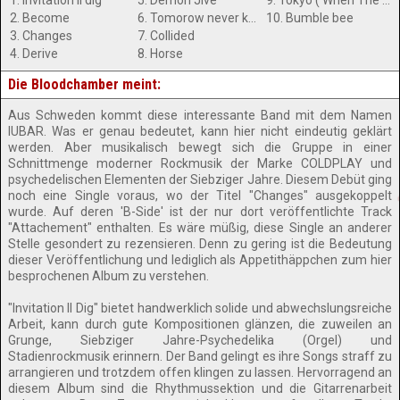
1. Invitation II dig
5. Demon Jive
9. Tokyo ( When The Uniforms Dry)
2. Become
6. Tomorow never knows
10. Bumble bee
3. Changes
7. Collided
4. Derive
8. Horse
Die Bloodchamber meint:
Aus Schweden kommt diese interessante Band mit dem Namen
IUBAR. Was er genau bedeutet, kann hier nicht eindeutig geklärt
werden. Aber musikalisch bewegt sich die Gruppe in einer
Schnittmenge moderner Rockmusik der Marke COLDPLAY und
psychedelischen Elementen der Siebziger Jahre. Diesem Debüt ging
noch eine Single voraus, wo der Titel "Changes" ausgekoppelt
wurde. Auf deren 'B-Side' ist der nur dort veröffentlichte Track
"Attachement" enthalten. Es wäre müßig, diese Single an anderer
Stelle gesondert zu rezensieren. Denn zu gering ist die Bedeutung
dieser Veröffentlichung und lediglich als Appetithäppchen zum hier
besprochenen Album zu verstehen.
"Invitation II Dig" bietet handwerklich solide und abwechslungsreiche
Arbeit, kann durch gute Kompositionen glänzen, die zuweilen an
Grunge, Siebziger Jahre-Psychedelika (Orgel) und
Stadienrockmusik erinnern. Der Band gelingt es ihre Songs straff zu
arrangieren und trotzdem offen klingen zu lassen. Hervorragend an
diesem Album sind die Rhythmussektion und die Gitarrenarbeit