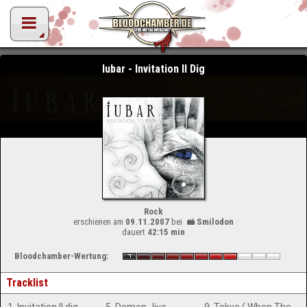
Iubar - Invitation II Dig
Rock
erschienen am
09.11.2007
bei
Smilodon
dauert
42:15 min
Bloodchamber-Wertung:
Tracklist