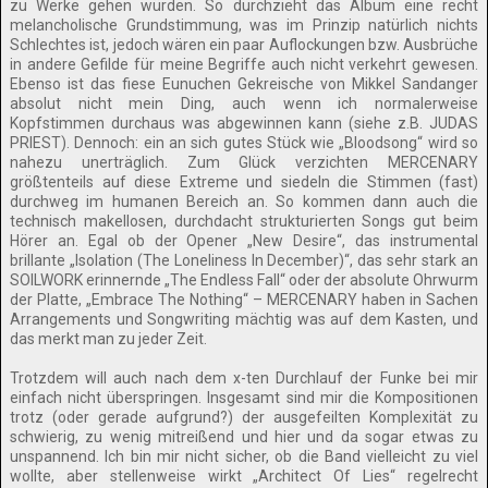
zu Werke gehen würden. So durchzieht das Album eine recht
melancholische Grundstimmung, was im Prinzip natürlich nichts
Schlechtes ist, jedoch wären ein paar Auflockungen bzw. Ausbrüche
in andere Gefilde für meine Begriffe auch nicht verkehrt gewesen.
Ebenso ist das fiese Eunuchen Gekreische von Mikkel Sandanger
absolut nicht mein Ding, auch wenn ich normalerweise
Kopfstimmen durchaus was abgewinnen kann (siehe z.B. JUDAS
PRIEST). Dennoch: ein an sich gutes Stück wie „Bloodsong“ wird so
nahezu unerträglich. Zum Glück verzichten MERCENARY
größtenteils auf diese Extreme und siedeln die Stimmen (fast)
durchweg im humanen Bereich an. So kommen dann auch die
technisch makellosen, durchdacht strukturierten Songs gut beim
Hörer an. Egal ob der Opener „New Desire“, das instrumental
brillante „Isolation (The Loneliness In December)“, das sehr stark an
SOILWORK erinnernde „The Endless Fall“ oder der absolute Ohrwurm
der Platte, „Embrace The Nothing“ – MERCENARY haben in Sachen
Arrangements und Songwriting mächtig was auf dem Kasten, und
das merkt man zu jeder Zeit.
Trotzdem will auch nach dem x-ten Durchlauf der Funke bei mir
einfach nicht überspringen. Insgesamt sind mir die Kompositionen
trotz (oder gerade aufgrund?) der ausgefeilten Komplexität zu
schwierig, zu wenig mitreißend und hier und da sogar etwas zu
unspannend. Ich bin mir nicht sicher, ob die Band vielleicht zu viel
wollte, aber stellenweise wirkt „Architect Of Lies“ regelrecht