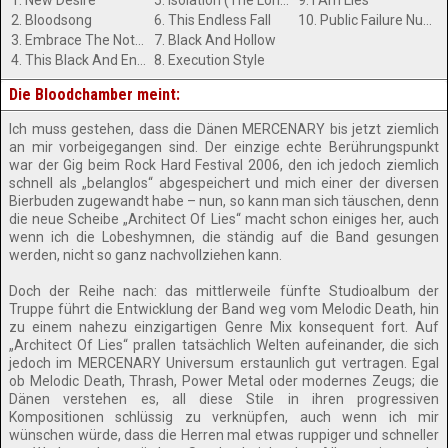
1. New Desire
5. Isolation (The Loneliness In December)
9. I Am Lies
2. Bloodsong
6. This Endless Fall
10. Public Failure Number One
3. Embrace The Nothing
7. Black And Hollow
4. This Black And Endless Never
8. Execution Style
Die Bloodchamber meint:
Ich muss gestehen, dass die Dänen MERCENARY bis jetzt ziemlich
an mir vorbeigegangen sind. Der einzige echte Berührungspunkt
war der Gig beim Rock Hard Festival 2006, den ich jedoch ziemlich
schnell als „belanglos“ abgespeichert und mich einer der diversen
Bierbuden zugewandt habe – nun, so kann man sich täuschen, denn
die neue Scheibe „Architect Of Lies“ macht schon einiges her, auch
wenn ich die Lobeshymnen, die ständig auf die Band gesungen
werden, nicht so ganz nachvollziehen kann.
Doch der Reihe nach: das mittlerweile fünfte Studioalbum der
Truppe führt die Entwicklung der Band weg vom Melodic Death, hin
zu einem nahezu einzigartigen Genre Mix konsequent fort. Auf
„Architect Of Lies“ prallen tatsächlich Welten aufeinander, die sich
jedoch im MERCENARY Universum erstaunlich gut vertragen. Egal
ob Melodic Death, Thrash, Power Metal oder modernes Zeugs; die
Dänen verstehen es, all diese Stile in ihren progressiven
Kompositionen schlüssig zu verknüpfen, auch wenn ich mir
wünschen würde, dass die Herren mal etwas ruppiger und schneller