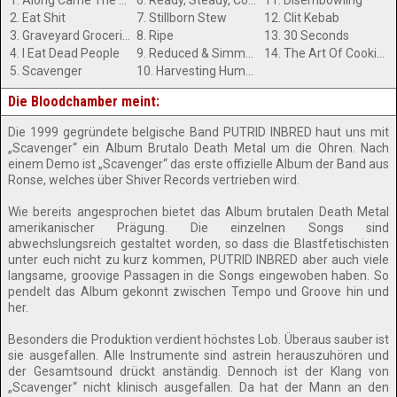
1. Along Came The Cook
6. Ready, Steady, Cook!
11. Disembowling
2. Eat Shit
7. Stillborn Stew
12. Clit Kebab
3. Graveyard Groceries
8. Ripe
13. 30 Seconds
4. I Eat Dead People
9. Reduced & Simmered
14. The Art Of Cooking Human Kidneys (Bonustrack)
5. Scavenger
10. Harvesting Humans
Die Bloodchamber meint:
Die 1999 gegründete belgische Band PUTRID INBRED haut uns mit
„Scavenger“ ein Album Brutalo Death Metal um die Ohren. Nach
einem Demo ist „Scavenger“ das erste offizielle Album der Band aus
Ronse, welches über Shiver Records vertrieben wird.
Wie bereits angesprochen bietet das Album brutalen Death Metal
amerikanischer Prägung. Die einzelnen Songs sind
abwechslungsreich gestaltet worden, so dass die Blastfetischisten
unter euch nicht zu kurz kommen, PUTRID INBRED aber auch viele
langsame, groovige Passagen in die Songs eingewoben haben. So
pendelt das Album gekonnt zwischen Tempo und Groove hin und
her.
Besonders die Produktion verdient höchstes Lob. Überaus sauber ist
sie ausgefallen. Alle Instrumente sind astrein herauszuhören und
der Gesamtsound drückt anständig. Dennoch ist der Klang von
„Scavenger“ nicht klinisch ausgefallen. Da hat der Mann an den