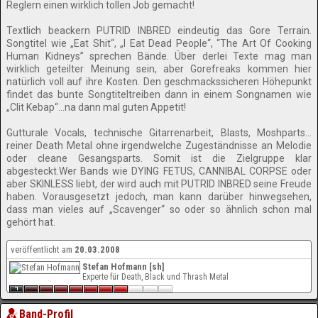
Reglern einen wirklich tollen Job gemacht!
Textlich beackern PUTRID INBRED eindeutig das Gore Terrain.
Songtitel wie „Eat Shit“, „I Eat Dead People“, “The Art Of Cooking
Human Kidneys” sprechen Bände. Über derlei Texte mag man
wirklich geteilter Meinung sein, aber Gorefreaks kommen hier
natürlich voll auf ihre Kosten. Den geschmackssicheren Höhepunkt
findet das bunte Songtiteltreiben dann in einem Songnamen wie
„Clit Kebap“…na dann mal guten Appetit!
Gutturale Vocals, technische Gitarrenarbeit, Blasts, Moshparts…
reiner Death Metal ohne irgendwelche Zugeständnisse an Melodie
oder cleane Gesangsparts. Somit ist die Zielgruppe klar
abgesteckt.Wer Bands wie DYING FETUS, CANNIBAL CORPSE oder
aber SKINLESS liebt, der wird auch mit PUTRID INBRED seine Freude
haben. Vorausgesetzt jedoch, man kann darüber hinwegsehen,
dass man vieles auf „Scavenger“ so oder so ähnlich schon mal
gehört hat.
veröffentlicht am
20.03.2008
Stefan Hofmann [sh]
Experte für Death, Black und Thrash Metal
Band-Profil