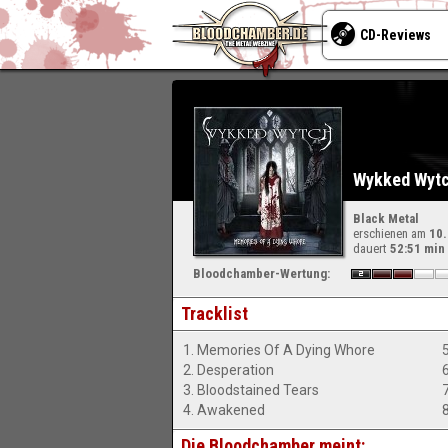
CD-Reviews
Wykked Wytc
Black Metal
erschienen am
10
dauert
52:51 min
Bloodchamber-Wertung:
Tracklist
1. Memories Of A Dying Whore
2. Desperation
3. Bloodstained Tears
4. Awakened
Die Bloodchamber meint: