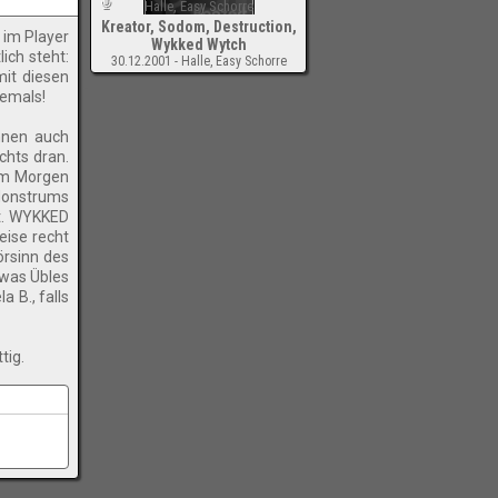
Kreator, Sodom, Destruction,
 im Player
Wykked Wytch
ich steht:
30.12.2001 - Halle, Easy Schorre
mit diesen
-
iemals!
hnen auch
chts dran.
nem Morgen
 Monstrums
rt. WYKKED
ise recht
örsinn des
twas Übles
a B., falls
tig.