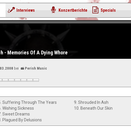
Interviews
Konzertberichte
Specials
h - Memories Of A Dying Whore
.03.2008
bei
Perish Music
5. Suffering Through The Years
9. Shrouded In Ash
6. Wishing Sickness
10. Beneath Our Skin
7. Sweet Dreams
8. Plagued By Delusions