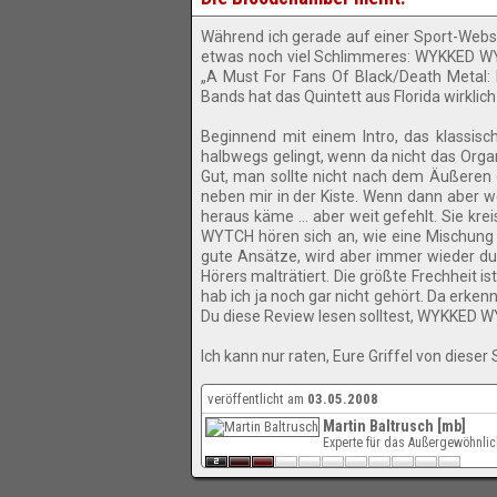
Während ich gerade auf einer Sport-Webse
etwas noch viel Schlimmeres: WYKKED WYT
„A Must For Fans Of Black/Death Metal: 
Bands hat das Quintett aus Florida wirklic
Beginnend mit einem Intro, das klassis
halbwegs gelingt, wenn da nicht das Organ 
Gut, man sollte nicht nach dem Äußeren 
neben mir in der Kiste. Wenn dann aber 
heraus käme … aber weit gefehlt. Sie kre
WYTCH hören sich an, wie eine Mischung
gute Ansätze, wird aber immer wieder du
Hörers malträtiert. Die größte Frechheit
hab ich ja noch gar nicht gehört. Da erkenn
Du diese Review lesen solltest, WYKKED W
Ich kann nur raten, Eure Griffel von dieser
veröffentlicht am
03.05.2008
Martin Baltrusch [mb]
Experte für das Außergewöhnli