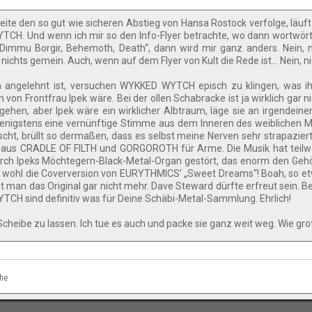
ite den so gut wie sicheren Abstieg von Hansa Rostock verfolge, läuft
CH. Und wenn ich mir so den Info-Flyer betrachte, wo dann wortwörtl
Dimmu Borgir, Behemoth, Death“, dann wird mir ganz anders. Nein, 
h nichts gemein. Auch, wenn auf dem Flyer von Kult die Rede ist… Nein, n
ch angelehnt ist, versuchen WYKKED WYTCH episch zu klingen, was i
von Frontfrau Ipek wäre. Bei der ollen Schabracke ist ja wirklich gar ni
gehen, aber Ipek wäre ein wirklicher Albtraum, läge sie an irgendei
wenigstens eine vernünftige Stimme aus dem Inneren des weiblichen
ischt, brüllt so dermaßen, dass es selbst meine Nerven sehr strapazie
 aus CRADLE OF FILTH und GORGOROTH für Arme. Die Musik hat teilwe
rch Ipeks Möchtegern-Black-Metal-Organ gestört, das enorm den Geh
 ist wohl die Coverversion von EURYTHMICS’ „Sweet Dreams“! Boah, so e
t man das Original gar nicht mehr. Dave Steward dürfte erfreut sein. Bel
YTCH sind definitiv was für Deine Schäbi-Metal-Sammlung. Ehrlich!
 Scheibe zu lassen. Ich tue es auch und packe sie ganz weit weg. Wie grot
che