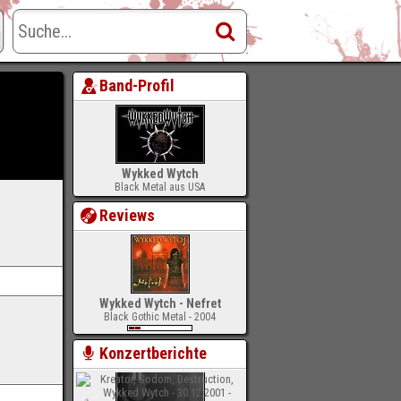
Band-Profil
Wykked Wytch
Black Metal aus USA
Reviews
Wykked Wytch - Nefret
Black Gothic Metal - 2004
Konzertberichte