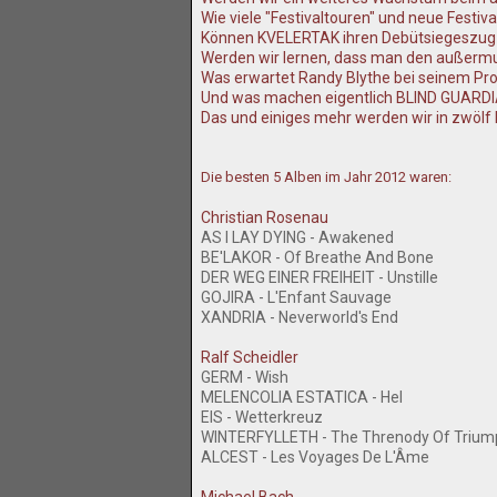
Wie viele "Festivaltouren" und neue Festiv
Können KVELERTAK ihren Debütsiegeszug 
Werden wir lernen, dass man den außermu
Was erwartet Randy Blythe bei seinem Pr
Und was machen eigentlich BLIND GUARD
Das und einiges mehr werden wir in zwölf
Die besten 5 Alben im Jahr 2012 waren:
Christian Rosenau
AS I LAY DYING - Awakened
BE'LAKOR - Of Breathe And Bone
DER WEG EINER FREIHEIT - Unstille
GOJIRA - L'Enfant Sauvage
XANDRIA - Neverworld's End
Ralf Scheidler
GERM - Wish
MELENCOLIA ESTATICA - Hel
EIS - Wetterkreuz
WINTERFYLLETH - The Threnody Of Trium
ALCEST - Les Voyages De L'Âme