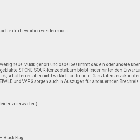
cht noch extra beworben werden muss.
 wenig neue Musik gehört und dabei bestimmt das ein oder andere über
ufgeblähte STONE SOUR-Konzeptalbum bleibt leider hinter den Erwa
rück, schaffen es aber nicht wirklich, an frühere Glanztaten anzuknüpfen
FREIWILD und VARG sorgen auch in Auszügen für andauernden Brechreiz.
eider zu erwarten)
– Black Flag