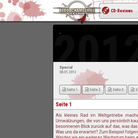
CD-Reviews
2012
Special
08.01.2013
Seite 1
Seite 2
Seite 3
S
Seite 1
Als kleines Rad im Weltgetriebe mac
Umwälzungen, die von uns persönlich kau
besonnenen Blick zurück auf das, was das
Was uns da erwartet? Zum Beispiel folgen
Werden wir ein weiteres Wachstum beim ak