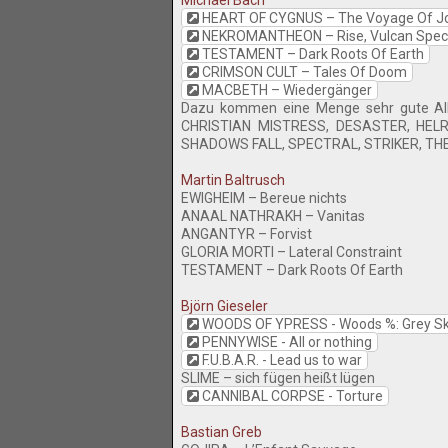
Michael Bach
HEART OF CYGNUS – The Voyage Of J
NEKROMANTHEON – Rise, Vulcan Spec
TESTAMENT – Dark Roots Of Earth
CRIMSON CULT – Tales Of Doom
MACBETH – Wiedergänger
Dazu kommen eine Menge sehr gute Al
CHRISTIAN MISTRESS, DESASTER, HEL
SHADOWS FALL, SPECTRAL, STRIKER, THE
Martin Baltrusch
EWIGHEIM – Bereue nichts
ANAAL NATHRAKH – Vanitas
ANGANTYR – Forvist
GLORIA MORTI – Lateral Constraint
TESTAMENT – Dark Roots Of Earth
Björn Gieseler
WOODS OF YPRESS - Woods %: Grey Skie
PENNYWISE - All or nothing
F.U.B.A.R. - Lead us to war
SLIME – sich fügen heißt lügen
CANNIBAL CORPSE - Torture
Bastian Greb