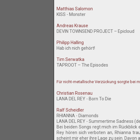
Matthias Salomon
KISS - Monster
Andreas Krause
DEVIN TOWNSEND PROJECT – Epicloud
Philipp Halling
Hab ich nich gehört!
Tim Serwatka
TAPROOT – The Episodes
Für nicht-metallische Verzückung sorgte bei mi
Christian Rosenau
LANA DEL REY - Born To Die
Ralf Scheidler
RHIANNA - Diamonds
LANA DEL REY - Summertime Sadness (der R
Bei beiden Songs regt mich im Rückblick 
Rey hören sich verboten an, Rhianna tr
scheint mir eher ihre Lage zu sein. Davo