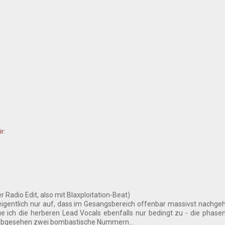
r:
adio Edit, also mit Blaxploitation-Beat)
eigentlich nur auf, dass im Gesangsbereich offenbar massivst nachgeh
aue ich die herberen Lead Vocals ebenfalls nur bedingt zu - die ph
n abgesehen zwei bombastische Nummern...