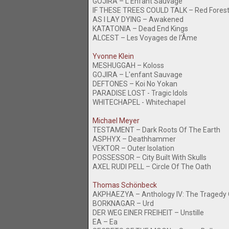
GOJIRA – L’Enfant Sauvage
IF THESE TREES COULD TALK – Red Fores
AS I LAY DYING – Awakened
KATATONIA – Dead End Kings
ALCEST – Les Voyages de l’Âme
Yvonne Klein
MESHUGGAH – Koloss
GOJIRA – L'enfant Sauvage
DEFTONES – Koi No Yokan
PARADISE LOST - Tragic Idols
WHITECHAPEL - Whitechapel
Michael Meyer
TESTAMENT – Dark Roots Of The Earth
ASPHYX – Deathhammer
VEKTOR – Outer Isolation
POSSESSOR – City Built With Skulls
AXEL RUDI PELL – Circle Of The Oath
Thomas Schönbeck
AKPHAEZYA – Anthology IV: The Tragedy 
BORKNAGAR – Urd
DER WEG EINER FREIHEIT – Unstille
EA – Ea