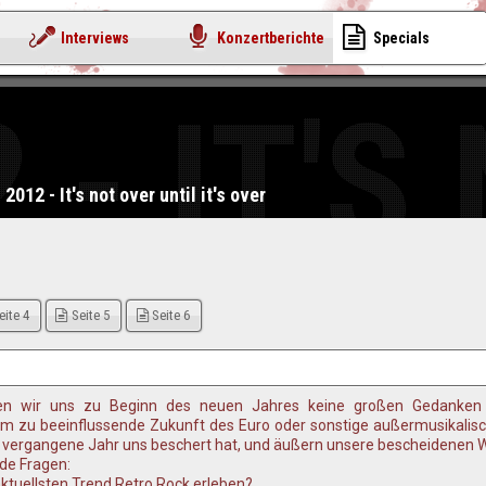
Interviews
Konzertberichte
Specials
 - IT'S
2012 - It's not over until it's over
eite 4
Seite 5
Seite 6
hen wir uns zu Beginn des neuen Jahres keine großen Gedanken 
m zu beeinflussende Zukunft des Euro oder sonstige außermusikalisc
 vergangene Jahr uns beschert hat, und äußern unsere bescheidenen W
de Fragen:
tuellsten Trend Retro Rock erleben?