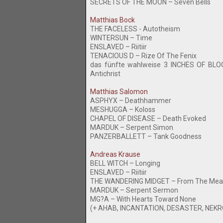
SECRETS OF THE MOON – Seven Bells
Matthias Bock
THE FACELESS - Autotheism
WINTERSUN – Time
ENSLAVED – Riitiir
TENACIOUS D – Rize Of The Fenix
das fünfte wahlweise 3 INCHES OF BL
Antichrist
Matthias Salomon
ASPHYX – Deathhammer
MESHUGGA – Koloss
CHAPEL OF DISEASE – Death Evoked
MARDUK – Serpent Simon
PANZERBALLETT – Tank Goodness
Andreas Krause
BELL WITCH – Longing
ENSLAVED – Riitiir
THE WANDERING MIDGET – From The Mea
MARDUK – Serpent Sermon
MG?A – With Hearts Toward None
(+ AHAB, INCANTATION, DESASTER, NEKR