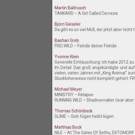
Martin Baltrusch
TANKARD – A Girl Called Cerveza
Björn Gieseler
Da gibt es so viel Müll, der jetzt aber ni
Bastian Greb
FREI.WILD – Feinde deiner Feinde
Yvonne Klein
Generelle Enttäuschung: Ich habe 2012 zu
Im Detail: Das groß angekündigte und a
vielen, vielen Jahren mit „King Animal“ zu
Glücklicherweise nicht komplett gehört: 
Michael Meyer
MINISTRY – Relapse
RUNNING WILD – Shadowmaker (war aber l
Thomas Schönbeck
SLIME – Sich fügen heißt lügen
Matthias Bock
NILE – At The Gates Of Sethu, EKTOMORF 