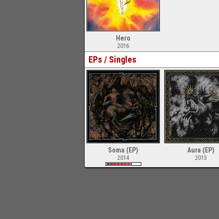
Hero
2016
EPs / Singles
Soma (EP)
Aura (EP)
2014
2013