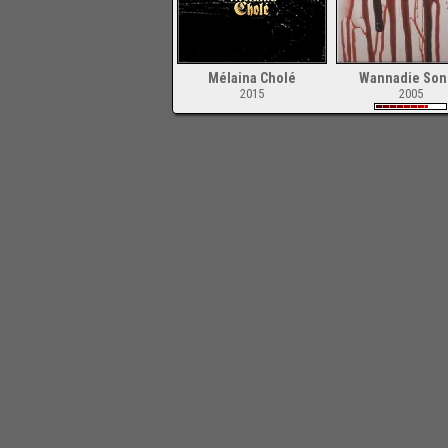
Mélaina Cholé
Wannadie Son
2015
2005