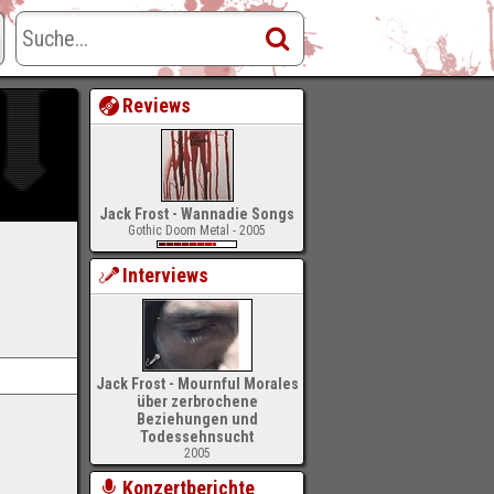
Reviews
Jack Frost - Wannadie Songs
Gothic Doom Metal - 2005
Interviews
Jack Frost - Mournful Morales
über zerbrochene
Beziehungen und
Todessehnsucht
2005
Konzertberichte