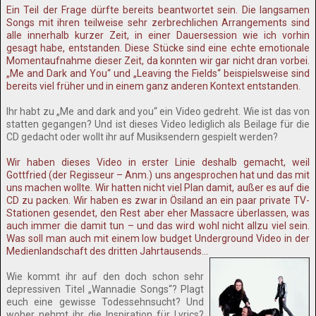
Ein Teil der Frage dürfte bereits beantwortet sein. Die langsamen
Songs mit ihren teilweise sehr zerbrechlichen Arrangements sind
alle innerhalb kurzer Zeit, in einer Dauersession wie ich vorhin
gesagt habe, entstanden. Diese Stücke sind eine echte emotionale
Momentaufnahme dieser Zeit, da konnten wir gar nicht dran vorbei.
„Me and Dark and You“ und „Leaving the Fields“ beispielsweise sind
bereits viel früher und in einem ganz anderen Kontext entstanden.
Ihr habt zu „Me and dark and you“ ein Video gedreht. Wie ist das von
statten gegangen? Und ist dieses Video lediglich als Beilage für die
CD gedacht oder wollt ihr auf Musiksendern gespielt werden?
Wir haben dieses Video in erster Linie deshalb gemacht, weil
Gottfried (der Regisseur – Anm.) uns angesprochen hat und das mit
uns machen wollte. Wir hatten nicht viel Plan damit, außer es auf die
CD zu packen. Wir haben es zwar in Ösiland an ein paar private TV-
Stationen gesendet, den Rest aber eher Massacre überlassen, was
auch immer die damit tun – und das wird wohl nicht allzu viel sein.
Was soll man auch mit einem low budget Underground Video in der
Medienlandschaft des dritten Jahrtausends…
Wie kommt ihr auf den doch schon sehr
depressiven Titel „Wannadie Songs“? Plagt
euch eine gewisse Todessehnsucht? Und
woher nehmt ihr die Inspiration für Lyrics?