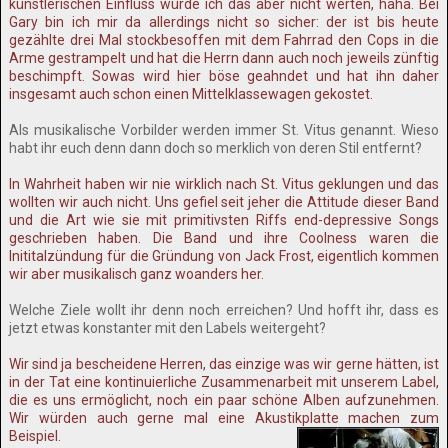
künstlerischen Einfluss würde ich das aber nicht werten, haha. Bei
Gary bin ich mir da allerdings nicht so sicher: der ist bis heute
gezählte drei Mal stockbesoffen mit dem Fahrrad den Cops in die
Arme gestrampelt und hat die Herrn dann auch noch jeweils zünftig
beschimpft. Sowas wird hier böse geahndet und hat ihn daher
insgesamt auch schon einen Mittelklassewagen gekostet.
Als musikalische Vorbilder werden immer St. Vitus genannt. Wieso
habt ihr euch denn dann doch so merklich von deren Stil entfernt?
In Wahrheit haben wir nie wirklich nach St. Vitus geklungen und das
wollten wir auch nicht. Uns gefiel seit jeher die Attitude dieser Band
und die Art wie sie mit primitivsten Riffs end-depressive Songs
geschrieben haben. Die Band und ihre Coolness waren die
Inititalzündung für die Gründung von Jack Frost, eigentlich kommen
wir aber musikalisch ganz woanders her.
Welche Ziele wollt ihr denn noch erreichen? Und hofft ihr, dass es
jetzt etwas konstanter mit den Labels weitergeht?
Wir sind ja bescheidene Herren, das einzige was wir gerne hätten, ist
in der Tat eine kontinuierliche Zusammenarbeit mit unserem Label,
die es uns ermöglicht, noch ein paar schöne Alben aufzunehmen.
Wir würden auch gerne mal eine Akustikplatte machen zum
Beispiel.