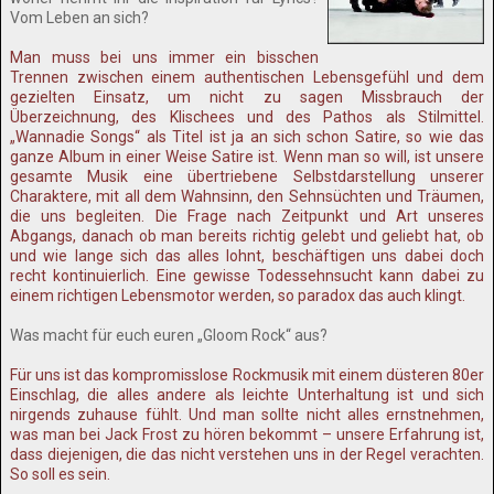
Vom Leben an sich?
Man muss bei uns immer ein bisschen
Trennen zwischen einem authentischen Lebensgefühl und dem
gezielten Einsatz, um nicht zu sagen Missbrauch der
Überzeichnung, des Klischees und des Pathos als Stilmittel.
„Wannadie Songs“ als Titel ist ja an sich schon Satire, so wie das
ganze Album in einer Weise Satire ist. Wenn man so will, ist unsere
gesamte Musik eine übertriebene Selbstdarstellung unserer
Charaktere, mit all dem Wahnsinn, den Sehnsüchten und Träumen,
die uns begleiten. Die Frage nach Zeitpunkt und Art unseres
Abgangs, danach ob man bereits richtig gelebt und geliebt hat, ob
und wie lange sich das alles lohnt, beschäftigen uns dabei doch
recht kontinuierlich. Eine gewisse Todessehnsucht kann dabei zu
einem richtigen Lebensmotor werden, so paradox das auch klingt.
Was macht für euch euren „Gloom Rock“ aus?
Für uns ist das kompromisslose Rockmusik mit einem düsteren 80er
Einschlag, die alles andere als leichte Unterhaltung ist und sich
nirgends zuhause fühlt. Und man sollte nicht alles ernstnehmen,
was man bei Jack Frost zu hören bekommt – unsere Erfahrung ist,
dass diejenigen, die das nicht verstehen uns in der Regel verachten.
So soll es sein.