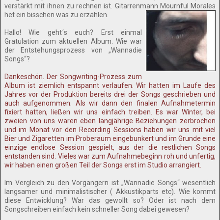
verstärkt mit ihnen zu rechnen ist. Gitarrenmann Mournful Morales
het ein bisschen was zu erzählen.
Hallo! Wie geht´s euch? Erst einmal
Gratulation zum aktuellen Album. Wie war
der Entstehungsprozess von „Wannadie
Songs“?
Dankeschön. Der Songwriting-Prozess zum
Album ist ziemlich entspannt verlaufen. Wir hatten im Laufe des
Jahres vor der Produktion bereits drei der Songs geschrieben und
auch aufgenommen. Als wir dann den finalen Aufnahmetermin
fixiert hatten, ließen wir uns einfach treiben. Es war Winter, bei
zweien von uns waren eben langjährige Beziehungen zerbrochen
und im Monat vor den Recording Sessions haben wir uns mit viel
Bier und Zigaretten im Proberaum eingebunkert und im Grunde eine
einzige endlose Session gespielt, aus der die restlichen Songs
entstanden sind. Vieles war zum Aufnahmebeginn roh und unfertig,
wir haben einen großen Teil der Songs erst im Studio arrangiert.
Im Vergleich zu den Vorgängern ist „Wannadie Songs“ wesentlich
langsamer und minimalistischer ( Akkustikparts etc). Wie kommt
diese Entwicklung? War das gewollt so? Oder ist nach dem
Songschreiben einfach kein schneller Song dabei gewesen?