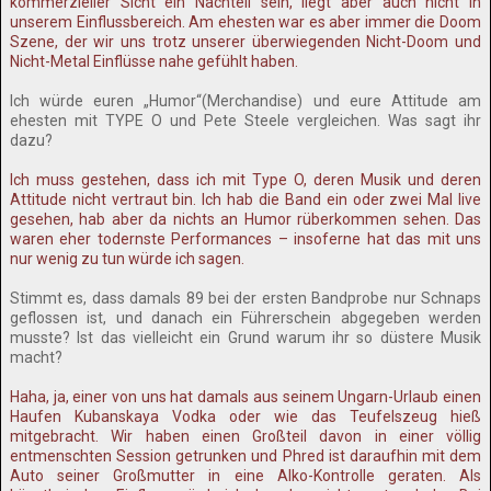
kommerzieller Sicht ein Nachteil sein, liegt aber auch nicht in
unserem Einflussbereich. Am ehesten war es aber immer die Doom
Szene, der wir uns trotz unserer überwiegenden Nicht-Doom und
Nicht-Metal Einflüsse nahe gefühlt haben.
Ich würde euren „Humor“(Merchandise) und eure Attitude am
ehesten mit TYPE O und Pete Steele vergleichen. Was sagt ihr
dazu?
Ich muss gestehen, dass ich mit Type O, deren Musik und deren
Attitude nicht vertraut bin. Ich hab die Band ein oder zwei Mal live
gesehen, hab aber da nichts an Humor rüberkommen sehen. Das
waren eher todernste Performances – insoferne hat das mit uns
nur wenig zu tun würde ich sagen.
Stimmt es, dass damals 89 bei der ersten Bandprobe nur Schnaps
geflossen ist, und danach ein Führerschein abgegeben werden
musste? Ist das vielleicht ein Grund warum ihr so düstere Musik
macht?
Haha, ja, einer von uns hat damals aus seinem Ungarn-Urlaub einen
Haufen Kubanskaya Vodka oder wie das Teufelszeug hieß
mitgebracht. Wir haben einen Großteil davon in einer völlig
entmenschten Session getrunken und Phred ist daraufhin mit dem
Auto seiner Großmutter in eine Alko-Kontrolle geraten. Als