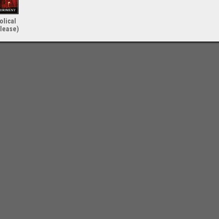
olical
lease)