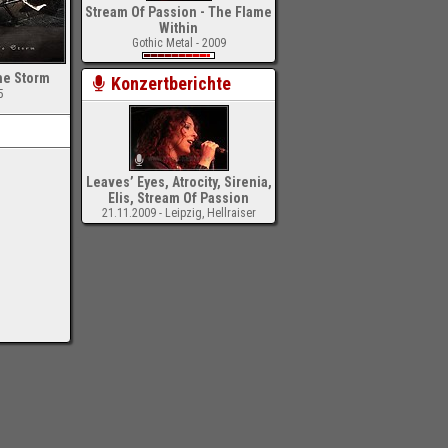
Stream Of Passion - The Flame
Within
Gothic Metal - 2009
he Storm
Konzertberichte
5
Leaves’ Eyes, Atrocity, Sirenia,
Elis, Stream Of Passion
21.11.2009 - Leipzig, Hellraiser
-