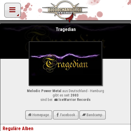
Tragedian
Melodic Power Metal
aus Deutschland - Hamburg
gibt es seit
2003
sind bei
IceWarrior Records
Homepage
Facebook
Bandcamp
Reguläre Alben