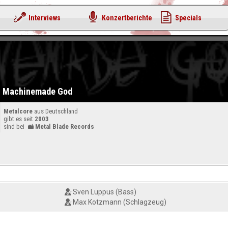
Interviews
Konzertberichte
Specials
Machinemade God
Metalcore
aus Deutschland
gibt es seit
2003
sind bei
Metal Blade Records
Sven Luppus (Bass)
Max Kotzmann (Schlagzeug)