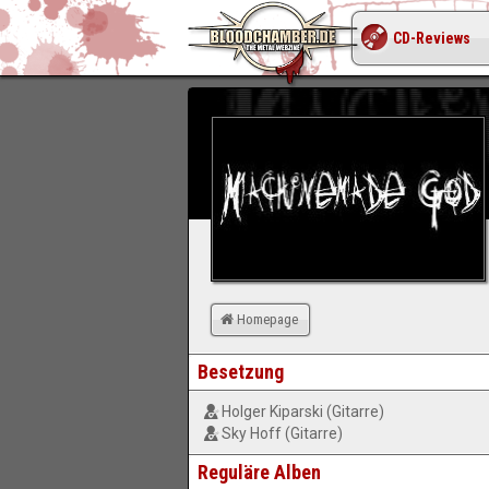
CD-Reviews
Homepage
Besetzung
Holger Kiparski (Gitarre)
Sky Hoff (Gitarre)
Reguläre Alben