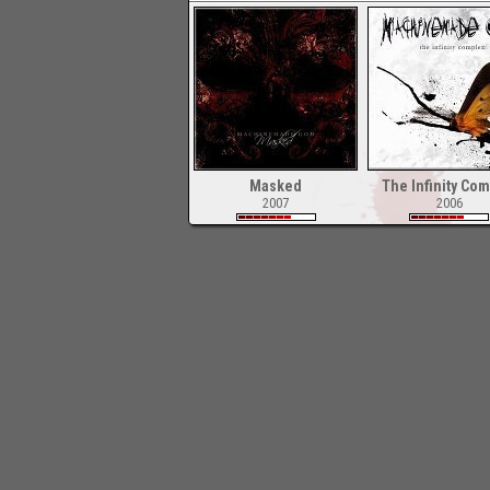
Masked
The Infinity Co
2007
2006