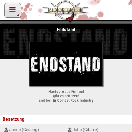
Endstand
Hardcore
aus Finnland
gibt es seit
1996
sind bei
Combat Rock Industry
Besetzung
Janne (Gesang)
Juho (Gitarre)