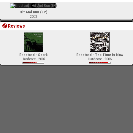
Hit And Run (EP)
2003
Reviews
Endstand - Spark
Endstand - The Time Is Now
Hardcore - 2007
Hardcore - 2006
-