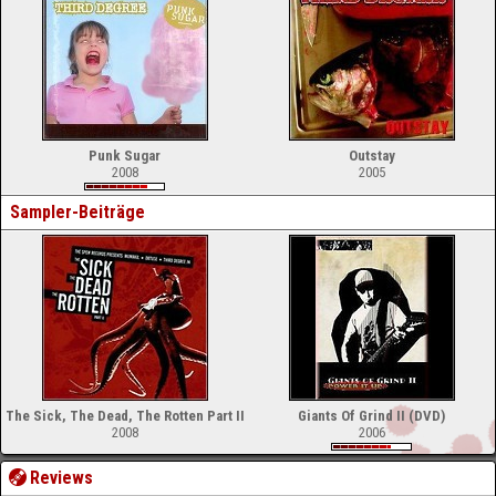
Punk Sugar
Outstay
2008
2005
Sampler-Beiträge
The Sick, The Dead, The Rotten Part II
Giants Of Grind II (DVD)
2008
2006
Reviews