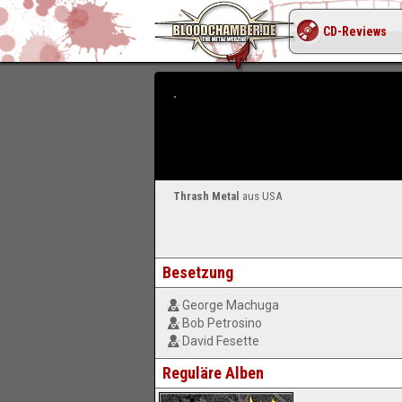
CD-Reviews
Thrash Metal
aus USA
Besetzung
George Machuga
Bob Petrosino
David Fesette
Reguläre Alben