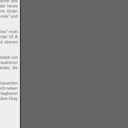
tische und
 die heute
nts Under
ocide“ und
Row“ noch
rtait Of A
ind ebenso
inlich mit
eraushören
ider, die
 Kassetten
sich neben
chlagbaren
 über Ebay