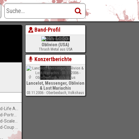
Band-Profil
Oblivion (USA)
Thrash Metal aus USA
Konzertberichte
Lancelot, Messenger, Oblivion
& Lost Mariachis
03.11.2006 - Oberbexbach, Volkshaus
-
13. War Gives Me Peace Of Mind-Life After Death Row
14. War Gives Me Peace Of Mind-Portrait Of A Maggot
15. War Gives Me Peace Of Mind-Scales Of Injustice
16. War Gives Me Peace Of Mind-Coup D'etat