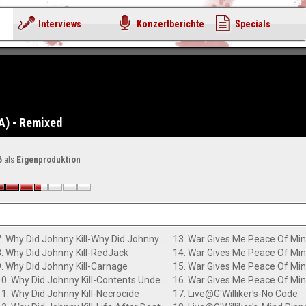
Interviews
Konzertberichte
Specials
A) - Remixed
6
als
Eigenproduktion
7. Why Did Johnny Kill-Why Did Johnny Kill
8. Why Did Johnny Kill-RedJack
9. Why Did Johnny Kill-Carnage
10. Why Did Johnny Kill-Contents Under Pressure
11. Why Did Johnny Kill-Necrocide
17. Live@G'Williker's-No Code