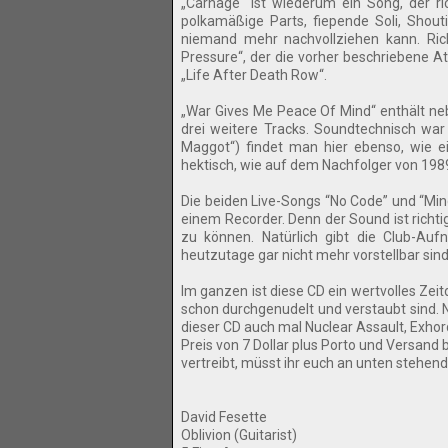
„Carnage“ ist wiederum ein Song, der ri
polkamäßige Parts, fiepende Soli, Shout
niemand mehr nachvollziehen kann. Ric
Pressure“, der die vorher beschriebene At
„Life After Death Row“.
„War Gives Me Peace Of Mind“ enthält n
drei weitere Tracks. Soundtechnisch war 
Maggot“) findet man hier ebenso, wie e
hektisch, wie auf dem Nachfolger von 1989.
Die beiden Live-Songs “No Code” und “Min
einem Recorder. Denn der Sound ist richt
zu können. Natürlich gibt die Club-Auf
heutzutage gar nicht mehr vorstellbar sind
Im ganzen ist diese CD ein wertvolles Ze
schon durchgenudelt und verstaubt sind. N
dieser CD auch mal Nuclear Assault, Exhor
Preis von 7 Dollar plus Porto und Versand
vertreibt, müsst ihr euch an unten stehen
David Fesette
Oblivion (Guitarist)