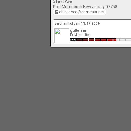
5 First Ave
Port Monmouth New Jersey 07758
oblivioncd@comcast.net
veröffentlicht am
11.07.2006
gußeisen
Ex-Mitarbeiter