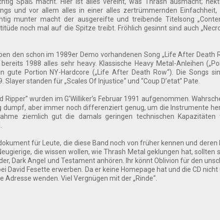
chtig Spaß macht. Hier ist alles vereint, was Thrash ausmacht; hek
ings und vor allem alles in einer alles zertrümmernden Einfachheit,
htig munter macht der ausgereifte und treibende Titelsong „Conte
titüde noch mal auf die Spitze treibt. Fröhlich gesinnt sind auch „Necr
eben den schon im 1989er Demo vorhandenen Song „Life After Death 
bereits 1988 alles sehr heavy. Klassische Heavy Metal-Anleihen („Po
in gute Portion NY-Hardcore („Life After Death Row“). Die Songs s
 Slayer standen für „Scales Of Injustice“ und “Coup D’etat” Pate.
d Ripper” wurden im G’Williker’s Februar 1991 aufgenommen. Wahrsche
ig dumpf, aber immer noch differenziert genug, um die Instrumente h
nahme ziemlich gut die damals geringen technischen Kapazitäten w
.
itdokument für Leute, die diese Band noch von früher kennen und deren
eugierige, die wissen wollen, wie Thrash Metal geklungen hat, sollten 
der, Dark Angel und Testament anhören. Ihr könnt Oblivion für den uns
 bei David Fesette erwerben. Da er keine Homepage hat und die CD nicht
de Adresse wenden. Viel Vergnügen mit der „Rinde“.