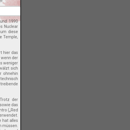
er
 und 1990
s Nuclear
, um diese
ne Temple,
 hier das
h wenn der
gs weniger
wälzt sich
ar ohnehin
 technisch
treibende
Trotz der
 sowie das
ntro („Red
verwendet.
 hat alles
en müssen.