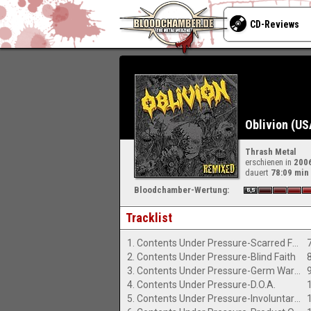
CD-Reviews
Oblivion (US
Thrash Metal
erschienen in
200
dauert
78:09 min
Bloodchamber-Wertung:
Tracklist
1. Contents Under Pressure-Scarred For Life
2. Contents Under Pressure-Blind Faith
3. Contents Under Pressure-Germ Warfare
4. Contents Under Pressure-D.O.A.
5. Contents Under Pressure-Involuntary Bio-conflagration