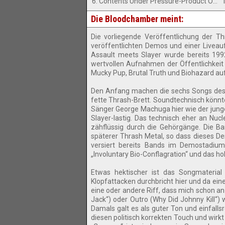
6. Contents Under Pressure-Product Of The Enviroment
Die Bloodchamber meint:
Die vorliegende Veröffentlichung der 
veröffentlichten Demos und einer Livea
Assault meets Slayer wurde bereits 1992
wertvollen Aufnahmen der Öffentlichkeit
Mucky Pup, Brutal Truth und Biohazard auf
Den Anfang machen die sechs Songs des 
fette Thrash-Brett. Soundtechnisch könn
Sänger George Machuga hier wie der junge 
Slayer-lastig. Das technisch eher an Nucle
zähflüssig durch die Gehörgänge. Die Ba
späterer Thrash Metal, so dass dieses D
versiert bereits Bands im Demostadium 
„Involuntary Bio-Conflagration“ und das hol
Etwas hektischer ist das Songmaterial
Klopfattacken durchbricht hier und da eine
eine oder andere Riff, dass mich schon an
Jack“) oder Outro (Why Did Johnny Kill“
Damals galt es als guter Ton und einfalls
diesen politisch korrekten Touch und wirk