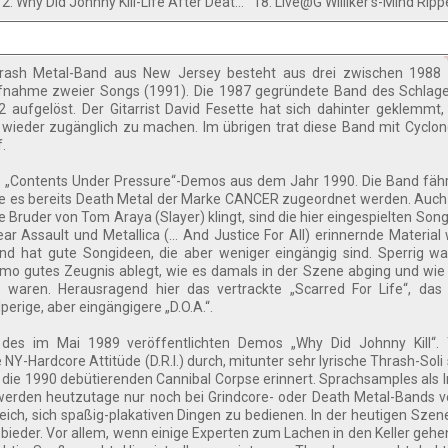
12. Why Did Johnny Kill-Life After Death Row
18. Live@G'Williker's-Mind Ripp
Thrash Metal-Band aus New Jersey besteht aus drei zwischen 1988
ufnahme zweier Songs (1991). Die 1987 gegründete Band des Schlage
 aufgelöst. Der Gitarrist David Fesette hat sich dahinter geklemmt
 wieder zugänglich zu machen. Im übrigen trat diese Band mit Cyclo
.
„Contents Under Pressure“-Demos aus dem Jahr 1990. Die Band fährt
te es bereits Death Metal der Marke CANCER zugeordnet werden. Auc
Bruder von Tom Araya (Slayer) klingt, sind die hier eingespielten Son
ar Assault und Metallica (... And Justice For All) erinnernde Material 
nd hat gute Songideen, die aber weniger eingängig sind. Sperrig w
emo gutes Zeugnis ablegt, wie es damals in der Szene abging und wie
waren. Herausragend hier das vertrackte „Scarred For Life“, das 
perige, aber eingängigere „D.O.A.“.
 des im Mai 1989 veröffentlichten Demos „Why Did Johnny Kill“. 
 NY-Hardcore Attitüde (D.R.I.) durch, mitunter sehr lyrische Thrash-Soli
 die 1990 debütierenden Cannibal Corpse erinnert. Sprachsamples als I
) werden heutzutage nur noch bei Grindcore- oder Death Metal-Bands 
reich, sich spaßig-plakativen Dingen zu bedienen. In der heutigen Szene
t bieder. Vor allem, wenn einige Experten zum Lachen in den Keller geh