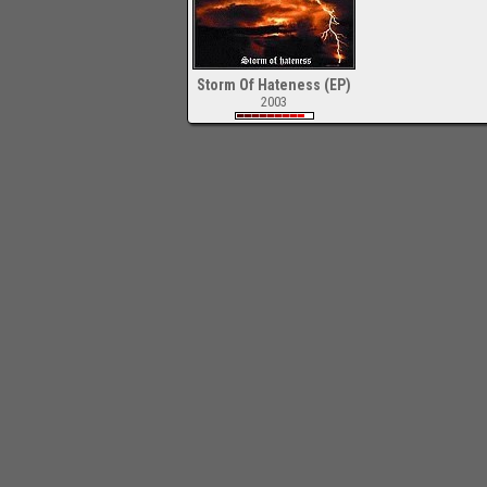
Storm Of Hateness (EP)
2003