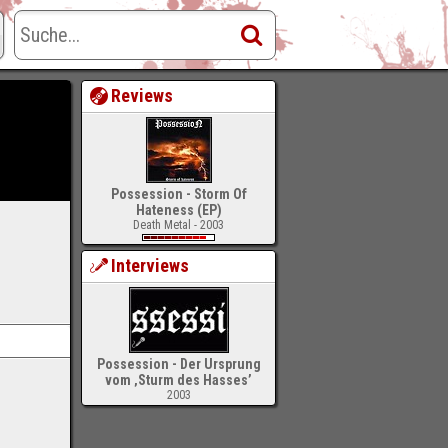
Reviews
Possession - Storm Of
Hateness (EP)
Death Metal - 2003
Interviews
Possession - Der Ursprung
vom ‚Sturm des Hasses’
2003
-