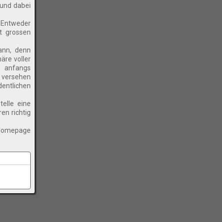
 und dabei
. Entweder
it grossen
ann, denn
re voller
r anfangs
r versehen
dentlichen
elle eine
en richtig
 Homepage