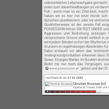
selbsterklärten Lebensaufgabe gemacht, 
jeden zum dauerheadbangen zu verdam
Puh - wenn man so ein Zitat liest, macht
haben wir es hier mit einer Horde sich 
Sprüchen überkleistern, oder sie sind einf
Glücklicherweise ist der zweite Fall e
POSSESSION lehren SIX FEET UNDER und 
Aggression und Bedrohung erzeugen 
versprochene Groove steckt wirklich in 
wird jedem Blinden sofort der Rhythmus e
Grunzern in regelmässigen Abständen für
Dabei erstaunt vor allem das technisch
Undergroundproduktion erkennen lässt. Ei
Spass. Einziges Manko: Im Booklet sind ke
Bleibt mir nur noch das Vergnügen, eu
www.possession.at
gehen und die CD f
veröffentlicht am
27.03.2003
Christian Rosenau [cr]
Experte für Frauen, Gotik un