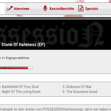
Interviews
Konzertberichte
Specials
 Storm Of Hateness (EP)
3
als
Eigenproduktion
. Battlefield Of Your Soul
5. Sickness Of War
4. Night Of The Living Dead
6. The Graveless Dead
mangelt es den dreien von POSSESSION keineswegs, denn sie haben e