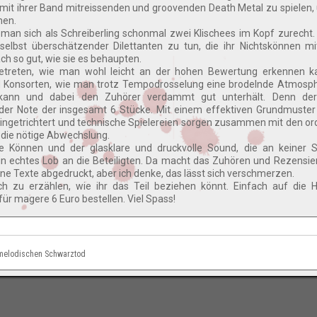
mit ihrer Band mitreissenden und groovenden Death Metal zu spielen,
men.
 man sich als Schreiberling schonmal zwei Klischees im Kopf zurecht
selbst überschätzender Dilettanten zu tun, die ihr Nichtskönnen m
ach so gut, wie sie es behaupten.
ingetreten, wie man wohl leicht an der hohen Bewertung erkennen k
Konsorten, wie man trotz Tempodrosselung eine brodelnde Atmosphä
kann und dabei den Zuhörer verdammt gut unterhält. Denn de
jeder Note der insgesamt 6 Stücke. Mit einem effektiven Grundmuste
ingetrichtert und technische Spielereien sorgen zusammen mit den or
 die nötige Abwechslung.
e Können und der glasklare und druckvolle Sound, die an keiner St
n echtes Lob an die Beteiligten. Da macht das Zuhören und Rezensier
ine Texte abgedruckt, aber ich denke, das lässt sich verschmerzen.
ch zu erzählen, wie ihr das Teil beziehen könnt. Einfach auf die
ür magere 6 Euro bestellen. Viel Spass!
d melodischen Schwarztod