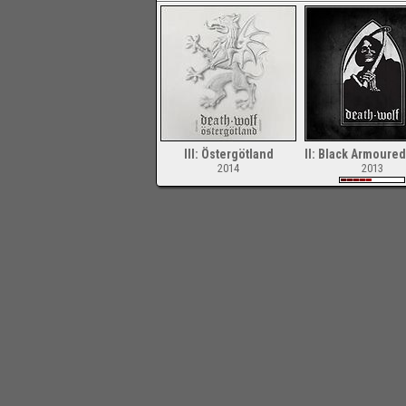
III: Östergötland
II: Black Armoure
2014
2013