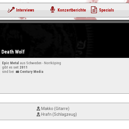
Interviews
Konzertberichte
Specials
Death Wolf
Epic Metal
aus Schweden - Norrköping
gibt es seit
2011
sind bei
Century Media
Makko (Gitarre)
Hrafn (Schlagzeug)