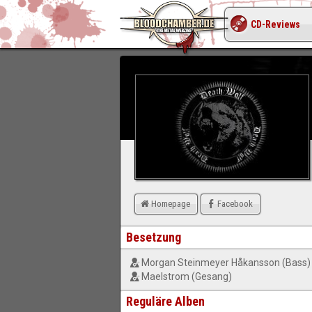
CD-Reviews
Homepage
Facebook
Besetzung
Morgan Steinmeyer Håkansson (Bass)
Maelstrom (Gesang)
Reguläre Alben