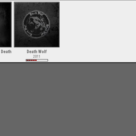
d Death
Death Wolf
2011