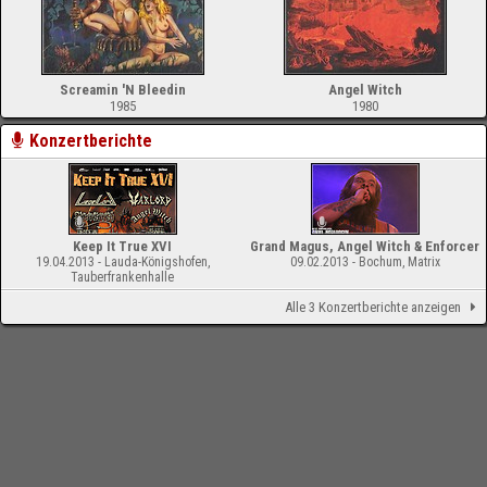
Screamin 'N Bleedin
Angel Witch
1985
1980
Konzertberichte
Keep It True XVI
Grand Magus, Angel Witch & Enforcer
19.04.2013 - Lauda-Königshofen,
09.02.2013 - Bochum, Matrix
Tauberfrankenhalle
Alle 3 Konzertberichte anzeigen
-