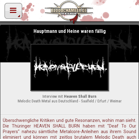
Hauptmann und Heine waren fällig
Interview mit
Heaven Shall Burn
Melodic Death Metal aus Deutschland - Saalfeld / Erfurt / Weimar
Überschwengliche Kritiken und gute Resonanzen, wohin man sieht.
Die Thüringer HEAVEN SHALL BURN haben mit "Deaf To Our
Prayers" nahezu sämtliche Metalcore-Anleihen aus ihrem Sound
eliminiert und können mit zeitlos brutalem Melodic Death auch