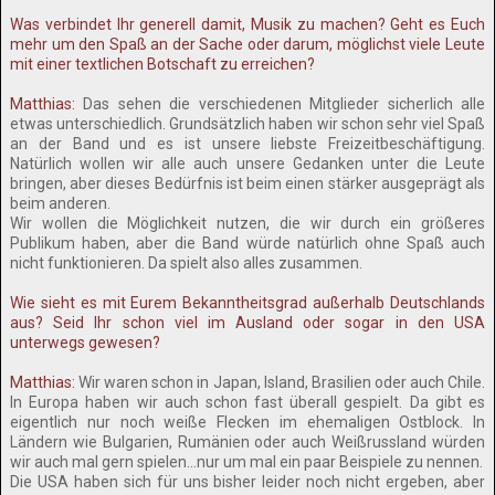
Was verbindet Ihr generell damit, Musik zu machen? Geht es Euch
mehr um den Spaß an der Sache oder darum, möglichst viele Leute
mit einer textlichen Botschaft zu erreichen?
Matthias:
Das sehen die verschiedenen Mitglieder sicherlich alle
etwas unterschiedlich. Grundsätzlich haben wir schon sehr viel Spaß
an der Band und es ist unsere liebste Freizeitbeschäftigung.
Natürlich wollen wir alle auch unsere Gedanken unter die Leute
bringen, aber dieses Bedürfnis ist beim einen stärker ausgeprägt als
beim anderen.
Wir wollen die Möglichkeit nutzen, die wir durch ein größeres
Publikum haben, aber die Band würde natürlich ohne Spaß auch
nicht funktionieren. Da spielt also alles zusammen.
Wie sieht es mit Eurem Bekanntheitsgrad außerhalb Deutschlands
aus? Seid Ihr schon viel im Ausland oder sogar in den USA
unterwegs gewesen?
Matthias:
Wir waren schon in Japan, Island, Brasilien oder auch Chile.
In Europa haben wir auch schon fast überall gespielt. Da gibt es
eigentlich nur noch weiße Flecken im ehemaligen Ostblock. In
Ländern wie Bulgarien, Rumänien oder auch Weißrussland würden
wir auch mal gern spielen…nur um mal ein paar Beispiele zu nennen.
Die USA haben sich für uns bisher leider noch nicht ergeben, aber