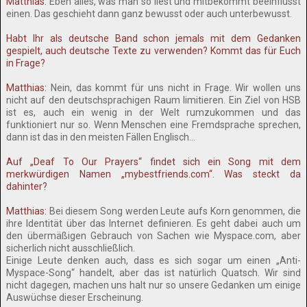
Matthias:
Eben alles, was man so liest und mitbekommt beeinflusst
einen. Das geschieht dann ganz bewusst oder auch unterbewusst.
Habt Ihr als deutsche Band schon jemals mit dem Gedanken
gespielt, auch deutsche Texte zu verwenden? Kommt das für Euch
in Frage?
Matthias:
Nein, das kommt für uns nicht in Frage. Wir wollen uns
nicht auf den deutschsprachigen Raum limitieren. Ein Ziel von HSB
ist es, auch ein wenig in der Welt rumzukommen und das
funktioniert nur so. Wenn Menschen eine Fremdsprache sprechen,
dann ist das in den meisten Fällen Englisch…
Auf „Deaf To Our Prayers“ findet sich ein Song mit dem
merkwürdigen Namen „mybestfriends.com“. Was steckt da
dahinter?
Matthias:
Bei diesem Song werden Leute aufs Korn genommen, die
ihre Identität über das Internet definieren. Es geht dabei auch um
den übermäßigen Gebrauch von Sachen wie Myspace.com, aber
sicherlich nicht ausschließlich.
Einige Leute denken auch, dass es sich sogar um einen „Anti-
Myspace-Song“ handelt, aber das ist natürlich Quatsch. Wir sind
nicht dagegen, machen uns halt nur so unsere Gedanken um einige
Auswüchse dieser Erscheinung.