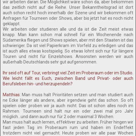
wir arbeiten daran. Die Möglichkeit wäre schon da, aber bekommen
das zeitlich nicht auf die Reihe. Unser Bekanntheitsgrad ist dort
auch schon recht hoch innerhalb der Szene und wir bekommen oft
Anfragen für Tourneen oder Shows, aber bis jetzt hat es noch nicht
geklappt.
Wir arbeiten oder studieren alle und da ist die Zeit meist etwas
knapp. Man kann schon mal schnell für ein Wochenende nach
Südamerika fliegen und Shows spielen, aber mit den Staaten ist das
schwieriger. Da ist viel Papierkram im Vorfeld zu erledigen und das
ist auch alles etwas kostspielig. So etwas lohnt sich nur für längere
Touren und nicht für Einzelshows. Ansonsten werden wir auch
außerhalb Deutschlands sehr gut aufgenommen.
Ihr seid oft auf Tour, verbringt viel Zeit im Proberaum oder im Studio.
Wie leicht fällt es Euch, zwischen Band und Privat- oder auch
Berufsleben hin- und herzupendeln?
Matthias:
Man muss halt Prioritäten setzen und man studiert auch
ne Ecke länger als andere, aber irgendwie geht das schon. So oft
spielen oder proben wir ja auch nicht. Das ist schon alles noch im
Rahmen. Tourneen sind halt nur ein oder zwei mal pro Jahr
möglich…und dann auch nur für 2 oder maximal 3 Wochen.
Man muss halt auch lernen, effektiver zu arbeiten. Früher hingen wir
fast jeden Tag im Proberaum rum und haben im Endeffekt
trotzdem nicht viel gemacht. Heute proben wir alle paar Wochen