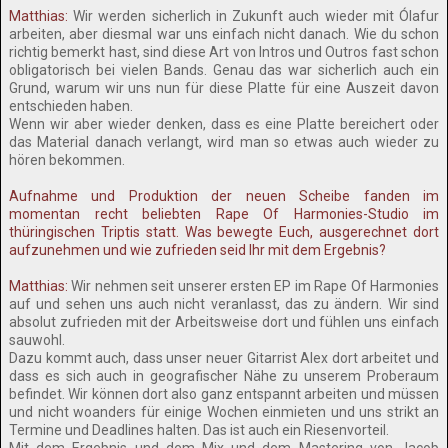
Matthias:
Wir werden sicherlich in Zukunft auch wieder mit Ólafur
arbeiten, aber diesmal war uns einfach nicht danach. Wie du schon
richtig bemerkt hast, sind diese Art von Intros und Outros fast schon
obligatorisch bei vielen Bands. Genau das war sicherlich auch ein
Grund, warum wir uns nun für diese Platte für eine Auszeit davon
entschieden haben.
Wenn wir aber wieder denken, dass es eine Platte bereichert oder
das Material danach verlangt, wird man so etwas auch wieder zu
hören bekommen.
Aufnahme und Produktion der neuen Scheibe fanden im
momentan recht beliebten Rape Of Harmonies-Studio im
thüringischen Triptis statt. Was bewegte Euch, ausgerechnet dort
aufzunehmen und wie zufrieden seid Ihr mit dem Ergebnis?
Matthias:
Wir nehmen seit unserer ersten EP im Rape Of Harmonies
auf und sehen uns auch nicht veranlasst, das zu ändern. Wir sind
absolut zufrieden mit der Arbeitsweise dort und fühlen uns einfach
sauwohl.
Dazu kommt auch, dass unser neuer Gitarrist Alex dort arbeitet und
dass es sich auch in geografischer Nähe zu unserem Proberaum
befindet. Wir können dort also ganz entspannt arbeiten und müssen
und nicht woanders für einige Wochen einmieten und uns strikt an
Termine und Deadlines halten. Das ist auch ein Riesenvorteil.