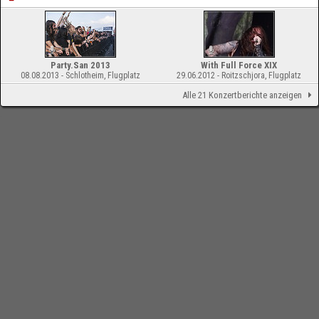
Party.San 2013
With Full Force XIX
08.08.2013 - Schlotheim, Flugplatz
29.06.2012 - Roitzschjora, Flugplatz
Alle 21 Konzertberichte anzeigen
-
Impressum
Bloodchamber.de
Interviews
2006
Heaven Shall Burn: Hauptmann und