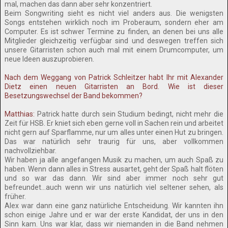
mal, machen das dann aber sehr konzentriert.
Beim Songwriting sieht es nicht viel anders aus. Die wenigsten
Songs entstehen wirklich noch im Proberaum, sondern eher am
Computer. Es ist schwer Termine zu finden, an denen bei uns alle
Mitglieder gleichzeitig verfügbar sind und deswegen treffen sich
unsere Gitarristen schon auch mal mit einem Drumcomputer, um
neue Ideen auszuprobieren.
Nach dem Weggang von Patrick Schleitzer habt Ihr mit Alexander
Dietz einen neuen Gitarristen an Bord. Wie ist dieser
Besetzungswechsel der Band bekommen?
Matthias:
Patrick hatte durch sein Studium bedingt, nicht mehr die
Zeit für HSB. Er kniet sich eben gerne voll in Sachen rein und arbeitet
nicht gern auf Sparflamme, nur um alles unter einen Hut zu bringen.
Das war natürlich sehr traurig für uns, aber vollkommen
nachvollziehbar.
Wir haben ja alle angefangen Musik zu machen, um auch Spaß zu
haben. Wenn dann alles in Stress ausartet, geht der Spaß halt flöten
und so war das dann. Wir sind aber immer noch sehr gut
befreundet…auch wenn wir uns natürlich viel seltener sehen, als
früher.
Alex war dann eine ganz natürliche Entscheidung. Wir kannten ihn
schon einige Jahre und er war der erste Kandidat, der uns in den
Sinn kam. Uns war klar, dass wir niemanden in die Band nehmen