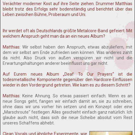
Verächter moderner Kost auf ihre Seite ziehen. Drummer Matthias
bleibt trotz des Erfolgs sehr bodenständig und berichtet über das
Leben zwischen Bühne, Proberaum und Uni.
Ihr werdet oft als Deutschlands größte Metalcore-Band gefeiert. Mit
welchem Anspruch geht man da an ein neues Album?
Matthias:
Wir selbst haben den Anspruch, etwas abzuliefern, mit
dem wir selbst am Ende zufrieden sein können. Was anderes zählt
da nicht. Also Druck von außen verspüren wir nicht und die
Erwartungshaltungen anderer beeinflusst uns gar nicht.
Auf Eurem neues Album „Deaf To Our Prayers“ ist die
todesmetallische Komponente gegenüber den Hardcore-Einflüssen
wieder in den Vordergrund getreten. Wie kam es zu diesem Schritt?
Matthias:
Keine Ahnung. So etwas passiert einfach. Wenn es an
neue Songs geht, fangen wir einfach damit an, sie zu schreiben,
ohne dass wir uns vorher hin setzen und ein Konzept oder eine
„Marschroute“ festlegen. Alles geschieht einfach ganz natürlich. Ich
glaube auch nicht, dass sich die neue Scheibe absolut vom Rest
unseres Schaffens abhebt.
Clean Vocals und ähnliche Experimente, wie