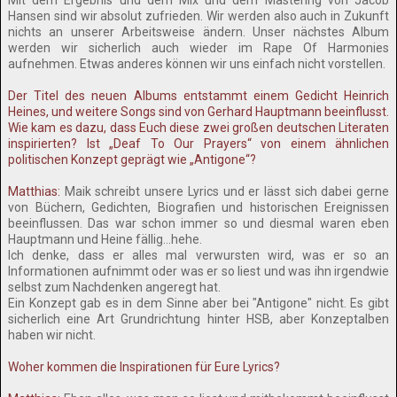
Mit dem Ergebnis und dem Mix und dem Mastering von Jacob
Hansen sind wir absolut zufrieden. Wir werden also auch in Zukunft
nichts an unserer Arbeitsweise ändern. Unser nächstes Album
werden wir sicherlich auch wieder im Rape Of Harmonies
aufnehmen. Etwas anderes können wir uns einfach nicht vorstellen.
Der Titel des neuen Albums entstammt einem Gedicht Heinrich
Heines, und weitere Songs sind von Gerhard Hauptmann beeinflusst.
Wie kam es dazu, dass Euch diese zwei großen deutschen Literaten
inspirierten? Ist „Deaf To Our Prayers“ von einem ähnlichen
politischen Konzept geprägt wie „Antigone“?
Matthias:
Maik schreibt unsere Lyrics und er lässt sich dabei gerne
von Büchern, Gedichten, Biografien und historischen Ereignissen
beeinflussen. Das war schon immer so und diesmal waren eben
Hauptmann und Heine fällig…hehe.
Ich denke, dass er alles mal verwursten wird, was er so an
Informationen aufnimmt oder was er so liest und was ihn irgendwie
selbst zum Nachdenken angeregt hat.
Ein Konzept gab es in dem Sinne aber bei "Antigone" nicht. Es gibt
sicherlich eine Art Grundrichtung hinter HSB, aber Konzeptalben
haben wir nicht.
Woher kommen die Inspirationen für Eure Lyrics?