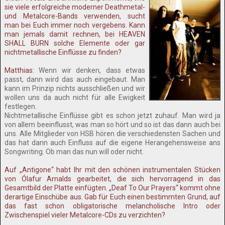
sie viele erfolgreiche moderner Deathmetal-
und Metalcore-Bands verwenden, sucht
man bei Euch immer noch vergebens. Kann
man jemals damit rechnen, bei HEAVEN
SHALL BURN solche Elemente oder gar
nichtmetallische Einflüsse zu finden?
Matthias:
Wenn wir denken, dass etwas
passt, dann wird das auch eingebaut. Man
kann im Prinzip nichts ausschließen und wir
wollen uns da auch nicht für alle Ewigkeit
festlegen.
Nichtmetallische Einflüsse gibt es schon jetzt zuhauf. Man wird ja
von allem beeinflusst, was man so hört und so ist das dann auch bei
uns. Alle Mitglieder von HSB hören die verschiedensten Sachen und
das hat dann auch Einfluss auf die eigene Herangehensweise ans
Songwriting. Ob man das nun will oder nicht.
Auf „Antigone“ habt Ihr mit den schönen instrumentalen Stücken
von Ólafur Arnalds gearbeitet, die sich hervorragend in das
Gesamtbild der Platte einfügten. „Deaf To Our Prayers“ kommt ohne
derartige Einschübe aus. Gab für Euch einen bestimmten Grund, auf
das fast schon obligatorische melancholische Intro oder
Zwischenspiel vieler Metalcore-CDs zu verzichten?