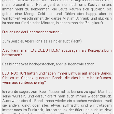
genannt, weil die Werte von früher in der heutigen Generation nicht
mehr präsent sind. Heute geht es nur noch ums Kaufverhalten,
immer mehr zu bekommen; die Leute kaufen sich glücklich, sie
geben eine Menge Geld aus und fühlen sich happy, aber in
Wirklichkeit verschimmelt der ganze Mist im Schrank, und glücklich
ist man nur für die zehn Minuten, in denen man das Zeug kauft.
Frauen und der Handtaschenrausch...
Zum Beispiel. Aber High Heels sind erlaubt! (lacht)
Also kann man „D.E.V.O.L.U.T.I.O.N.“ sozusagen als Konzeptalbum
betrachten?
Das klingt etwas hochgestochen, aber ja, irgendwie schon.
DESTRUCTION hatten und haben immer Einfluss auf andere Bands.
Gibt es im Gegenzug neuere Bands, die dich heute beeinflussen,
wenn auch unterschwellig?
Ich würde sagen, zum Beeinflussen ist es bei uns zu spät. Man hat
seine Wurzeln, und darauf greift man auch immer wieder zurück.
Auch wenn sich die Band immer wieder ein bisschen verändert, weil
sie anders klingt oder alles etwas auffrischt, sind wir trotzdem
immer noch im Punkrock, Hardcorepunk der 80er und auch im New