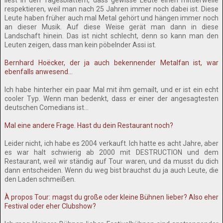
liest in den Tagesblättern, dass gewisse Leute einen mittlerweile
respektieren, weil man nach 25 Jahren immer noch dabei ist. Diese
Leute haben früher auch mal Metal gehört und hängen immer noch
an dieser Musik. Auf diese Weise gerät man dann in diese
Landschaft hinein. Das ist nicht schlecht, denn so kann man den
Leuten zeigen, dass man kein pöbelnder Assi ist.
Bernhard Hoëcker, der ja auch bekennender Metalfan ist, war
ebenfalls anwesend...
Ich habe hinterher ein paar Mal mit ihm gemailt, und er ist ein echt
cooler Typ. Wenn man bedenkt, dass er einer der angesagtesten
deutschen Comedians ist…
Mal eine andere Frage. Hast du dein Restaurant noch?
Leider nicht, ich habe es 2004 verkauft. Ich hatte es acht Jahre, aber
es war halt schwierig ab 2000 mit DESTRUCTION und dem
Restaurant, weil wir ständig auf Tour waren, und da musst du dich
dann entscheiden. Wenn du weg bist brauchst du ja auch Leute, die
den Laden schmeißen.
À propos Tour: magst du große oder kleine Bühnen lieber? Also eher
Festival oder eher Clubshow?