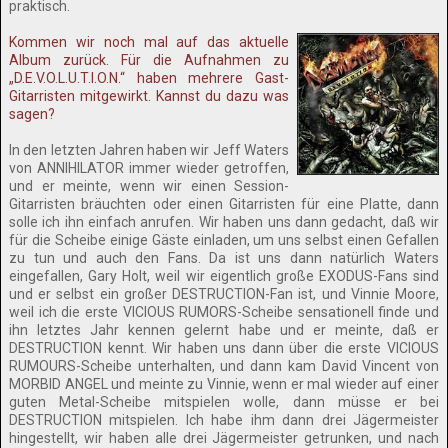
praktisch.
Kommen wir noch mal auf das aktuelle
Album zurück. Für die Aufnahmen zu
„D.E.V.O.L.U.T.I.O.N.“ haben mehrere Gast-
Gitarristen mitgewirkt. Kannst du dazu was
sagen?
In den letzten Jahren haben wir Jeff Waters
von ANNIHILATOR immer wieder getroffen,
und er meinte, wenn wir einen Session-
Gitarristen bräuchten oder einen Gitarristen für eine Platte, dann
solle ich ihn einfach anrufen. Wir haben uns dann gedacht, daß wir
für die Scheibe einige Gäste einladen, um uns selbst einen Gefallen
zu tun und auch den Fans. Da ist uns dann natürlich Waters
eingefallen, Gary Holt, weil wir eigentlich große EXODUS-Fans sind
und er selbst ein großer DESTRUCTION-Fan ist, und Vinnie Moore,
weil ich die erste VICIOUS RUMORS-Scheibe sensationell finde und
ihn letztes Jahr kennen gelernt habe und er meinte, daß er
DESTRUCTION kennt. Wir haben uns dann über die erste VICIOUS
RUMOURS-Scheibe unterhalten, und dann kam David Vincent von
MORBID ANGEL und meinte zu Vinnie, wenn er mal wieder auf einer
guten Metal-Scheibe mitspielen wolle, dann müsse er bei
DESTRUCTION mitspielen. Ich habe ihm dann drei Jägermeister
hingestellt, wir haben alle drei Jägermeister getrunken, und nach