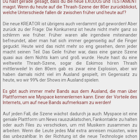
Du hast gerade gesagt, dass du die neue EXODUS und TESTAMENT
magst. Wenn du heute auf die Thrash-Szene der 80er zurückblickst,
welche Unterschiede fallen dir zwischen früher und heute auf?
Die neue KREATOR ist übrigens auch verdammt gut geworden! Aber
zurück zu der Frage: Die Konkurrenz ist heute nicht mehr ganz so
schlimm wie früher. Früher waren alle irgendwie miteinander
befreundet, aber man hat sich immer gegenseitig auf die Finger
geguckt. Heute wird das nicht mehr so eng gesehen, denn jeder
macht seinen Teil. Das Geile früher war, dass eine ganze Szene
quasi aus dem Nichts kam und groß wurde. Heute hast du eine
weltweite Thrash-Szene, sogar die Eskimos hören Thrash
mittlerweile! In den 80ern gab es zwar eine Explosion, aber wir
haben damals nicht viel im Ausland gespielt, im Gegensatz zu
heute, wo wir 99% der Shows im Ausland spielen.
Es gibt auch immer mehr Bands aus dem Ausland, die man über
Plattformen wie Myspace kennenlernen kann. Einer der Vorteile des
Internets, um auf neue Bands aufmerksam zu werden!
Auf jeden Fall, die Szene wächst dadurch ja auch. Myspace ist eine
geniale Plattform um News rauszuklatschen, Fankontakte zu halten
oder auch Files zu verschicken, um mit Musikern zusammen zu
arbeiten. Wenn die Leute jedes Mal extra anreisen müssten, wäre
das unbezahlbar. In der Richtung ist die neue Technologie schon