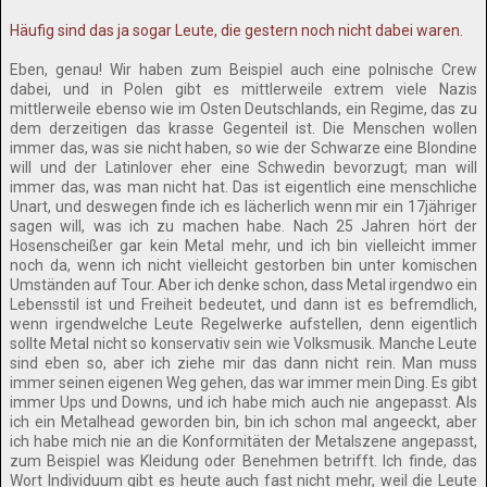
Häufig sind das ja sogar Leute, die gestern noch nicht dabei waren.
Eben, genau! Wir haben zum Beispiel auch eine polnische Crew
dabei, und in Polen gibt es mittlerweile extrem viele Nazis
mittlerweile ebenso wie im Osten Deutschlands, ein Regime, das zu
dem derzeitigen das krasse Gegenteil ist. Die Menschen wollen
immer das, was sie nicht haben, so wie der Schwarze eine Blondine
will und der Latinlover eher eine Schwedin bevorzugt; man will
immer das, was man nicht hat. Das ist eigentlich eine menschliche
Unart, und deswegen finde ich es lächerlich wenn mir ein 17jähriger
sagen will, was ich zu machen habe. Nach 25 Jahren hört der
Hosenscheißer gar kein Metal mehr, und ich bin vielleicht immer
noch da, wenn ich nicht vielleicht gestorben bin unter komischen
Umständen auf Tour. Aber ich denke schon, dass Metal irgendwo ein
Lebensstil ist und Freiheit bedeutet, und dann ist es befremdlich,
wenn irgendwelche Leute Regelwerke aufstellen, denn eigentlich
sollte Metal nicht so konservativ sein wie Volksmusik. Manche Leute
sind eben so, aber ich ziehe mir das dann nicht rein. Man muss
immer seinen eigenen Weg gehen, das war immer mein Ding. Es gibt
immer Ups und Downs, und ich habe mich auch nie angepasst. Als
ich ein Metalhead geworden bin, bin ich schon mal angeeckt, aber
ich habe mich nie an die Konformitäten der Metalszene angepasst,
zum Beispiel was Kleidung oder Benehmen betrifft. Ich finde, das
Wort Individuum gibt es heute auch fast nicht mehr, weil die Leute