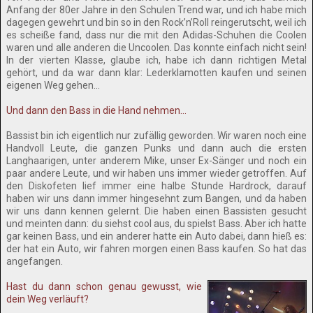
Anfang der 80er Jahre in den Schulen Trend war, und ich habe mich
dagegen gewehrt und bin so in den Rock’n’Roll reingerutscht, weil ich
es scheiße fand, dass nur die mit den Adidas-Schuhen die Coolen
waren und alle anderen die Uncoolen. Das konnte einfach nicht sein!
In der vierten Klasse, glaube ich, habe ich dann richtigen Metal
gehört, und da war dann klar: Lederklamotten kaufen und seinen
eigenen Weg gehen…
Und dann den Bass in die Hand nehmen…
Bassist bin ich eigentlich nur zufällig geworden. Wir waren noch eine
Handvoll Leute, die ganzen Punks und dann auch die ersten
Langhaarigen, unter anderem Mike, unser Ex-Sänger und noch ein
paar andere Leute, und wir haben uns immer wieder getroffen. Auf
den Diskofeten lief immer eine halbe Stunde Hardrock, darauf
haben wir uns dann immer hingesehnt zum Bangen, und da haben
wir uns dann kennen gelernt. Die haben einen Bassisten gesucht
und meinten dann: du siehst cool aus, du spielst Bass. Aber ich hatte
gar keinen Bass, und ein anderer hatte ein Auto dabei, dann hieß es:
der hat ein Auto, wir fahren morgen einen Bass kaufen. So hat das
angefangen.
Hast du dann schon genau gewusst, wie
dein Weg verläuft?