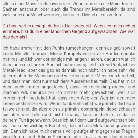
alle in einer Masse mitschwimmen. Wenn man sich die Mainstream-
Sachen anschaut, oder auch die Trends im Metalbereich, da sind
viele auch nur Mitschwimmer, das hat mit Metal nichts zu tun.
Du hast vorhin gesagt, du bist öfter angeeckt. Wenn ich mich richtig
erinnere, bist du in einer ländlichen Gegend aufgewachsen. Wie war
das damals?
Ich habe immer mit den Punks rumgehangen, denn es gab soweit
keine Metaller damals. Meine Kumpels waren alle Hardcorepunks
mit Iros, und ich war der einzige mit langen Haaren, dadurch war ich
dann auch ein Punker. Aber ich habe gesagt ich bin kein Punk, ich bin
Metal-Head, aber das gab es damals noch nicht. Ich habe sehr viel
gelernt über die Menschen und wie man andere Menschen beurteilt,
und dass man nicht nur nach dem Aussehen beurteilt. Das hat mich
dann auch immer angestachelt, dass ich mein Ding mache und
machen will, dadurch bin ich immer mehr gewachsen, weil sich
immer mehr bestätigt hat, dass mein Weg der Weg ist, der mein
Leben bestimmen wird. Wenn du überall siehst wie primitiv die Leute
teilweise sind, die aber dich als primitiv abstempeln, dabei schauen
sie über den Tellerrand nicht hinaus, dann bestärkt dich das in
deinem Tun irgendwann. Dass ich auf dem Land aufgewachsen bin,
war auch ein wichtiger Baustein, dass ich ein Metalhead geworden
bin. Denn ich habe mich damals völlig aufgelehnt gegen das Tragen
von Puma- und Adidas-Schuhen oder Levis-Jeans, das damals,