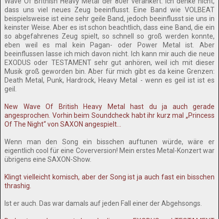
Wave Of Brithish Heavy Metal der 80er verankert. Ich denke nicht,
dass uns viel neues Zeug beeinflusst. Eine Band wie VOLBEAT
beispielsweise ist eine sehr geile Band, jedoch beeinflusst sie uns in
keinster Weise. Aber es ist schon beachtlich, dass eine Band, die ein
so abgefahrenes Zeug spielt, so schnell so groß werden konnte,
eben weil es mal kein Pagan- oder Power Metal ist. Aber
beeinflussen lasse ich mich davon nicht. Ich kann mir auch die neue
EXODUS oder TESTAMENT sehr gut anhören, weil ich mit dieser
Musik groß geworden bin. Aber für mich gibt es da keine Grenzen:
Death Metal, Punk, Hardrock, Heavy Metal - wenn es geil ist ist es
geil.
New Wave Of British Heavy Metal hast du ja auch gerade
angesprochen. Vorhin beim Soundcheck habt ihr kurz mal „Princess
Of The Night“ von SAXON angespielt…
Wenn man den Song ein bisschen auftunen würde, wäre er
eigentlich cool für eine Coverversion! Mein erstes Metal-Konzert war
übrigens eine SAXON-Show.
Klingt vielleicht komisch, aber der Song ist ja auch fast ein bisschen
thrashig.
Ist er auch. Das war damals auf jeden Fall einer der Abgehsongs.