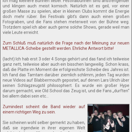
Ich mag kleinere Bühnen lieber. Festivalbühnen sind anstrengender
und klingen auch meist komisch. Natürlich ist es geil, vor einer
großen Masse zu spielen, aber in kleinen Clubs kommt die Energie
doch mehr rüber. Bei Festivals gibt’s dann auch einen großen
Fotograben, und die Fans stehen meterweit von der Bühne weg.
Trotzdem spiel ich aber auch gerne solche Shows, gerade weil man
viele Leute erreicht.
Zum Schluß muß natürlich die Frage nach der Meinung zur neuen
METALLICA-Scheibe gestellt werden. Ehrliche Antwort bitte!
(lacht) Ich hab erst 3 oder 4 Songs gehört und das fand ich teilweise
ganz nett, teilweise aber auch ein bisschen langweilig. Schon krass,
daß die Platte im Moment die erfolgreichste Scheibe des Jahres ist.
Ich fand das Tamtam darüber ziemlich schlimm, jeden Tag wurden
neue Videos auf Blabbermouth gepostet, auf denen Lars Ulrich über
seinen Schlagzeugstil philosophiert. Es wurde ein großer Hype
darum gemacht, wie Old School das Zeug ist, und die Fans „durften“
bei allem dabei sein etc…
Zumindest scheint die Band wieder auf
einem richtigen Weg zu sein.
Sie scheinen wohl selber gemerkt zu haben,
daß sie irgendwie in ihrer eigenen Welt