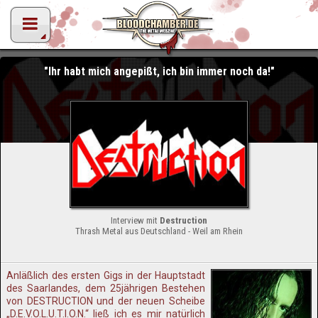
"Ihr habt mich angepißt, ich bin immer noch da!"
Interview mit
Destruction
Thrash Metal aus Deutschland - Weil am Rhein
Anläßlich des ersten Gigs in der Hauptstadt
des Saarlandes, dem 25jährigen Bestehen
von DESTRUCTION und der neuen Scheibe
„D.E.V.O.L.U.T.I.O.N.“ ließ ich es mir natürlich