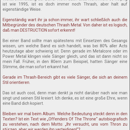
ist wie 1995, ist es doch immer noch Thrash, aber halt auf
eigenständige Weise.
Eigenständig wart ihr ja schon immer, ihr wart schließlich auch die
Mitbegründer des deutschen Thrash Metal. Von daher ist es logisch,
daß man DESTRUCTION sofort erkennt!
Bei einer Band sollte man spätestens mit Einsetzen des Gesangs
wissen, um welche Band es sich handelt, was bei 80% aller Acts
heutzutage aber schwierig ist. Denn gerade im Metalcore oder im
Power Metal klingen viele Sänger gleich, und das ist dann nicht so
mein Fall. Früher, in den 80ern zum Beispiel, hatten Sänger eine
Stimme, die man sofort erkannt hat.
Gerade im Thrash-Bereich gibt es viele Sänger, die sich an deinem
Stil orientieren.
Das ist auch cool, denn man denkt ja nicht darüber nach wie man
singt und seinen Stil kreiert. Ich denke, es ist eine große Ehre, wenn
eine Band dich kopiert.
Bleiben wir mal beim Album. Welche Bedeutung steckt denn in den
Texten? Ist ein Text wie „Offenders Of The Throne“ autobiografisch
zu verstehen, nach dem Motto: „Ihr versucht, uns vom Thron zu
stürzen, aber wir werden ihn verteidigen!“?