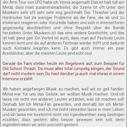
der Ami-Tour von UFO habe ich Vinnie angemailt. Das ist halt toll am
Metal, dass man zusammenarbeitet, die Szene ist oft unter den
Musikern sehr oft sehr sehr eng geschnallt. Der Thrasher und der
Hardrocker hat da weniger Probleme als die Fans, die ab und zu
intolerant reagieren oder Vorurteile haben und sich in Internetforen
gegenseitig abschlachten und ohne Respekt über die Bands
herziehen. Unter Musikern ist das eine andere Geschichte, und das
ist halt ganz geil. Ein Vorteil ist auch, dass man auf Festivals Leute
kennen lernt und die auf anderen Festivals wieder trifft und dadurch
auch Kontakte knüpfen kann. Es gibt auch immer ein paar
Arschlöcher, aber die meisten Leute sind echt cool.
Gerade die Fans stellen heute ein Regelwerk auf, zum Beispiel für
Old School Thrash. Da muss alles total rumpelig klingen, der Sound
darf nicht modern sein. Du hast darüber ja auch mal etwas in einem
Interview erzählt.
Wir haben angefangen Musik zu machen, weil wir es geil fanden.
Metal war für uns das Geilste, wir wollten Musik machen. Und ich
lasse mir nicht von anderen Leuten erzählen, was ich machen soll.
Deshalb bin ich Metal-Fan geworden, und deshalb bin ich Metal-
Musiker geworden, weil ich mir nicht reinreden lasse in mein Leben,
und ich lasse mir bestimmt nicht von irgendwelchen ewig Gestrigen
erzählen, dass gestern alles besser gewesen sein soll, denn
eigentlich leben wir jetzt und nicht gestern.