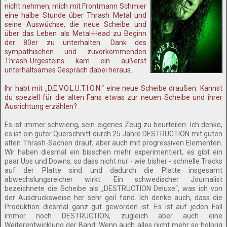
nicht nehmen, mich mit Frontmann Schmier
eine halbe Stunde über Thrash Metal und
seine Auswüchse, die neue Scheibe und
über das Leben als Metal-Head zu Beginn
der 80er zu unterhalten. Dank des
sympathischen und zuvorkommenden
Thrash-Urgesteins kam ein äußerst
unterhaltsames Gespräch dabei heraus.
Ihr habt mit „D.E.V.O.L.U.T.I.O.N.“ eine neue Scheibe draußen. Kannst
du speziell für die alten Fans etwas zur neuen Scheibe und ihrer
Ausrichtung erzählen?
Es ist immer schwierig, sein eigenes Zeug zu beurteilen. Ich denke,
es ist ein guter Querschnitt durch 25 Jahre DESTRUCTION mit guten
alten Thrash-Sachen drauf, aber auch mit progressiven Elementen.
Wir haben diesmal ein bisschen mehr experimentiert, es gibt ein
paar Ups und Downs, so dass nicht nur - wie bisher - schnelle Tracks
auf der Platte sind und dadurch die Platte insgesamt
abwechslungsreicher wirkt. Ein schwedischer Journalist
bezeichnete die Scheibe als „DESTRUCTION Deluxe“, was ich von
der Ausdrucksweise her sehr geil fand. Ich denke auch, dass die
Produktion diesmal ganz gut geworden ist. Es ist auf jeden Fall
immer noch DESTRUCTION, zugleich aber auch eine
Weiterentwicklung der Band. Wenn auch alles nicht mehr so holprig