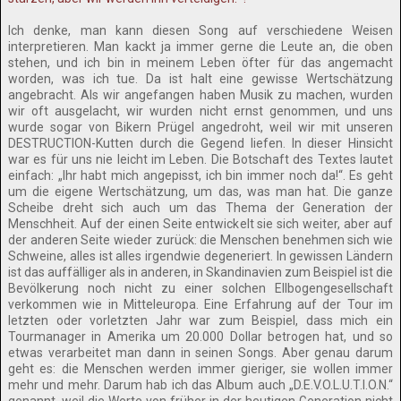
Ich denke, man kann diesen Song auf verschiedene Weisen
interpretieren. Man kackt ja immer gerne die Leute an, die oben
stehen, und ich bin in meinem Leben öfter für das angemacht
worden, was ich tue. Da ist halt eine gewisse Wertschätzung
angebracht. Als wir angefangen haben Musik zu machen, wurden
wir oft ausgelacht, wir wurden nicht ernst genommen, und uns
wurde sogar von Bikern Prügel angedroht, weil wir mit unseren
DESTRUCTION-Kutten durch die Gegend liefen. In dieser Hinsicht
war es für uns nie leicht im Leben. Die Botschaft des Textes lautet
einfach: „Ihr habt mich angepisst, ich bin immer noch da!“. Es geht
um die eigene Wertschätzung, um das, was man hat. Die ganze
Scheibe dreht sich auch um das Thema der Generation der
Menschheit. Auf der einen Seite entwickelt sie sich weiter, aber auf
der anderen Seite wieder zurück: die Menschen benehmen sich wie
Schweine, alles ist alles irgendwie degeneriert. In gewissen Ländern
ist das auffälliger als in anderen, in Skandinavien zum Beispiel ist die
Bevölkerung noch nicht zu einer solchen Ellbogengesellschaft
verkommen wie in Mitteleuropa. Eine Erfahrung auf der Tour im
letzten oder vorletzten Jahr war zum Beispiel, dass mich ein
Tourmanager in Amerika um 20.000 Dollar betrogen hat, und so
etwas verarbeitet man dann in seinen Songs. Aber genau darum
geht es: die Menschen werden immer gieriger, sie wollen immer
mehr und mehr. Darum hab ich das Album auch „D.E.V.O.L.U.T.I.O.N.“