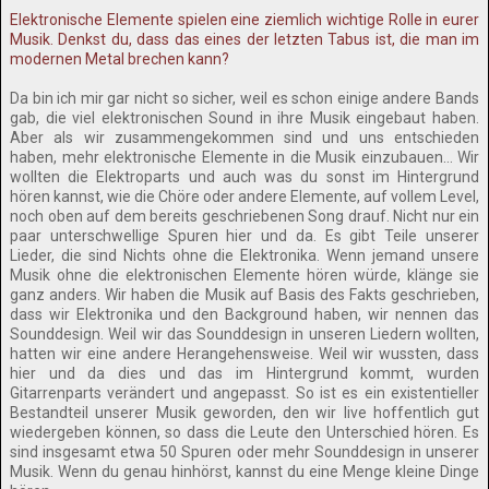
Elektronische Elemente spielen eine ziemlich wichtige Rolle in eurer
Musik. Denkst du, dass das eines der letzten Tabus ist, die man im
modernen Metal brechen kann?
Da bin ich mir gar nicht so sicher, weil es schon einige andere Bands
gab, die viel elektronischen Sound in ihre Musik eingebaut haben.
Aber als wir zusammengekommen sind und uns entschieden
haben, mehr elektronische Elemente in die Musik einzubauen… Wir
wollten die Elektroparts und auch was du sonst im Hintergrund
hören kannst, wie die Chöre oder andere Elemente, auf vollem Level,
noch oben auf dem bereits geschriebenen Song drauf. Nicht nur ein
paar unterschwellige Spuren hier und da. Es gibt Teile unserer
Lieder, die sind Nichts ohne die Elektronika. Wenn jemand unsere
Musik ohne die elektronischen Elemente hören würde, klänge sie
ganz anders. Wir haben die Musik auf Basis des Fakts geschrieben,
dass wir Elektronika und den Background haben, wir nennen das
Sounddesign. Weil wir das Sounddesign in unseren Liedern wollten,
hatten wir eine andere Herangehensweise. Weil wir wussten, dass
hier und da dies und das im Hintergrund kommt, wurden
Gitarrenparts verändert und angepasst. So ist es ein existentieller
Bestandteil unserer Musik geworden, den wir live hoffentlich gut
wiedergeben können, so dass die Leute den Unterschied hören. Es
sind insgesamt etwa 50 Spuren oder mehr Sounddesign in unserer
Musik. Wenn du genau hinhörst, kannst du eine Menge kleine Dinge