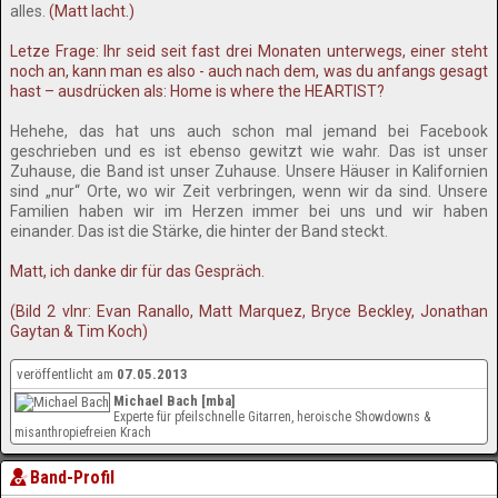
alles.
(Matt lacht.)
Letze Frage: Ihr seid seit fast drei Monaten unterwegs, einer steht
noch an, kann man es also - auch nach dem, was du anfangs gesagt
hast – ausdrücken als: Home is where the HEARTIST?
Hehehe, das hat uns auch schon mal jemand bei Facebook
geschrieben und es ist ebenso gewitzt wie wahr. Das ist unser
Zuhause, die Band ist unser Zuhause. Unsere Häuser in Kalifornien
sind „nur“ Orte, wo wir Zeit verbringen, wenn wir da sind. Unsere
Familien haben wir im Herzen immer bei uns und wir haben
einander. Das ist die Stärke, die hinter der Band steckt.
Matt, ich danke dir für das Gespräch.
(Bild 2 vlnr: Evan Ranallo, Matt Marquez, Bryce Beckley, Jonathan
Gaytan & Tim Koch)
veröffentlicht am
07.05.2013
Michael Bach [mba]
Experte für pfeilschnelle Gitarren, heroische Showdowns &
misanthropiefreien Krach
Band-Profil