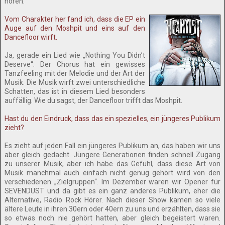
hören.
Vom Charakter her fand ich, dass die EP ein
Auge auf den Moshpit und eins auf den
Dancefloor wirft.
Ja, gerade ein Lied wie „Nothing You Didn’t
Deserve“. Der Chorus hat ein gewisses
Tanzfeeling mit der Melodie und der Art der
Musik. Die Musik wirft zwei unterschiedliche
Schatten, das ist in diesem Lied besonders
auffällig. Wie du sagst, der Dancefloor trifft das Moshpit.
Hast du den Eindruck, dass das ein spezielles, ein jüngeres Publikum
zieht?
Es zieht auf jeden Fall ein jüngeres Publikum an, das haben wir uns
aber gleich gedacht. Jüngere Generationen finden schnell Zugang
zu unserer Musik, aber ich habe das Gefühl, dass diese Art von
Musik manchmal auch einfach nicht genug gehört wird von den
verschiedenen „Zielgruppen“. Im Dezember waren wir Opener für
SEVENDUST und da gibt es ein ganz anderes Publikum, eher die
Alternative, Radio Rock Hörer. Nach dieser Show kamen so viele
ältere Leute in ihren 30ern oder 40ern zu uns und erzählten, dass sie
so etwas noch nie gehört hatten, aber gleich begeistert waren.