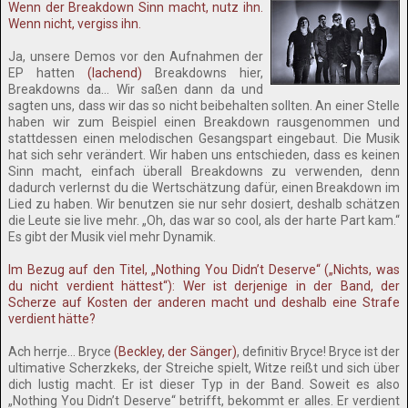
Wenn der Breakdown Sinn macht, nutz ihn.
Wenn nicht, vergiss ihn.
Ja, unsere Demos vor den Aufnahmen der
EP hatten
(lachend)
Breakdowns hier,
Breakdowns da… Wir saßen dann da und
sagten uns, dass wir das so nicht beibehalten sollten. An einer Stelle
haben wir zum Beispiel einen Breakdown rausgenommen und
stattdessen einen melodischen Gesangspart eingebaut. Die Musik
hat sich sehr verändert. Wir haben uns entschieden, dass es keinen
Sinn macht, einfach überall Breakdowns zu verwenden, denn
dadurch verlernst du die Wertschätzung dafür, einen Breakdown im
Lied zu haben. Wir benutzen sie nur sehr dosiert, deshalb schätzen
die Leute sie live mehr. „Oh, das war so cool, als der harte Part kam.“
Es gibt der Musik viel mehr Dynamik.
Im Bezug auf den Titel, „Nothing You Didn’t Deserve“ („Nichts, was
du nicht verdient hättest“): Wer ist derjenige in der Band, der
Scherze auf Kosten der anderen macht und deshalb eine Strafe
verdient hätte?
Ach herrje… Bryce
(Beckley, der Sänger)
, definitiv Bryce! Bryce ist der
ultimative Scherzkeks, der Streiche spielt, Witze reißt und sich über
dich lustig macht. Er ist dieser Typ in der Band. Soweit es also
„Nothing You Didn’t Deserve“ betrifft, bekommt er alles. Er verdient