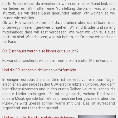
harte Arbeit musst du investieren, wenn du in einer Band bist, und
wir lieben es. Wir hatten eine Vorstellung davon, in was wir uns
stürzen, als wir diese Band gegründet haben. Wir wollten so viel
touren wie möglich.
Ob wir Heimweh bekommen? Ja, natürlich, aber damit kann man
unterwegs immer irgendwie umgehen. Wir sind Brüder und so eng
miteinander, dass wir fast vergessen, wie weit wir von zu Hause
entfernt sind. Wir schätzen, was wir haben, die Orte, wo wir sind, und
die Fans.
Die Zuschauer waren also bisher gut zu euch?
Es war überraschend, wir sind immerhin zum ersten Mal in Europa.
Und die EP ist noch nicht lange veröffentlicht.
In einigen europäischen Ländern ist sie erst vor ein paar Tagen
erschienen und selbst in den USA erst im letzten Oktober. Und dann
hier rüberzukommen und in den ersten Reihen Leute zu sehen, die
unsere Lieder mitsingen… Es ist unglaublich, welche Reichweite
unsere Musik gerade hat. Wir sind noch nie hier gewesen, aber das
Publikum wird überall schnell warm mit uns. Das ist aufregend,
ergreifend und fast schon surreal.
Und es gibt der Band zusätzlichen Schwung,