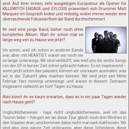
sind. Auf ihrer ersten, sehr ausgiebigen Europatour als Opener für
KILLSWITCH ENGAGE und SYLOSIS präsentiert sich Drummer Matt
Marquez im Gespräch locker und redselig, wobei immer wieder eine
überraschende Fokussiertheit der Band durchschimmert.
Ihr seid eine junge Band, bisher noch ohne
komplettes Album. Wart ihr schon mal so
lange weg von zu Hause wie jetzt?
Ich schon, weil ich schon in anderen Bands
war, aber mit HEARTIST waren wir noch nie
so lange unterwegs. Wir sind verblüfft, wie weit uns die sechs Songs
von der EP in kurzer Zeit schon gebracht haben. Es ist inspirierend –
wenn jetzt schon das passiert, können wir uns kaum ausmalen, was
wir in der Zukunft alles machen können. Wir sind jetzt seit Mitte
Februar fast nonstop unterwegs und waren in diesem Zeitraum
insgesamt vielleicht an fünf Tagen zu Hause.
Also könnt ihr es kaum erwarten, dass es in ein paar Tagen wieder
nach Hause geht?
Unglücklicherweise - naja, nicht unglücklicherweise, weil ich das
Touren liebe – hängen wir an diese Tour gleich noch drei Wochen in
den Staaten dran, und kommen dabei nicht mal nach Kalifornien. Wir
sind also eine ganze Zeit unterwegs, aber diese Schinderei, diese