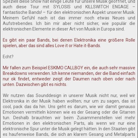
Speziell diese Show hat einige Leute für unsere Musik geöffnet, und
auch diese Tour mit SYLOSIS und KILLSWITCH ENGAGE –
fantastische Bands! – für den elektronischen Aspekt unserer Musik.
Meinem Gefühl nach ist das immer noch etwas Neues und
Aufstrebendes. Ich bin mir aber nicht sicher, wie populär die
elektronischen Elemente in dieser Art von Musik in Europa sind.
Es gibt ein paar Bands, bei denen Elektronika eine größere Rolle
spielen, aber das sind alles Love it or Hate it-Bands.
Echt?
Mir fallen zum Beispiel ESKIMO CALLBOY ein, die auch sehr massive
Breakdowns verwenden. Ich kenne niemanden, der die Band einfach
nur ok findet, entweder zeigt der Daumen nach oben oder nach
unten. Dazwischen gibt es nichts.
Wir nutzen das Sounddesign in unserer Musik nicht nur, weil wir
Elektronika in der Musik haben wollten; nur um zu sagen, das ist
cool, pack das da hin. Uns geht es darum, wie wir damit genauso
Emotionen vermitteln können wie es der Gesang oder die Gitarren
tun. Deshalb brauchten wir beim Zusammenstellen viel mehr
Emotionen in den elektronischen Parts, als wenn wir nur eine
elektronische Spur unter die Musik gelegt hätten. In den Staaten gibt
es haufenweise Bands, die sich an klarem Gesang und Metalparts