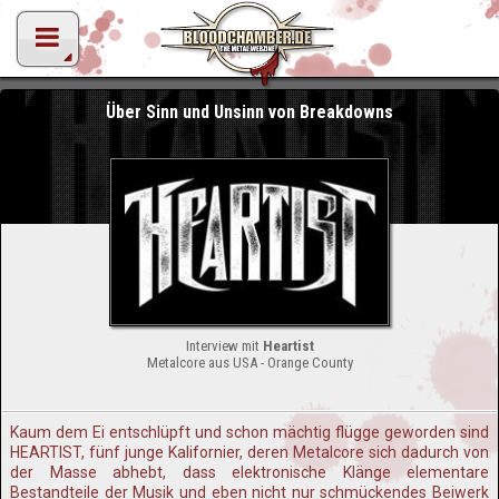
Über Sinn und Unsinn von Breakdowns
Interview mit
Heartist
Metalcore aus USA - Orange County
Kaum dem Ei entschlüpft und schon mächtig flügge geworden sind
HEARTIST, fünf junge Kalifornier, deren Metalcore sich dadurch von
der Masse abhebt, dass elektronische Klänge elementare
Bestandteile der Musik und eben nicht nur schmückendes Beiwerk