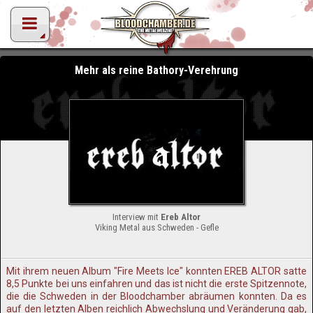
Mehr als reine Bathory-Verehrung
Interview mit
Ereb Altor
Viking Metal aus Schweden - Gefle
Mit ihrem neuen Album "Fire Meets Ice" konnten EREB ALTOR satte
8,5 Punkte bei uns einfahren und das ist nicht die erste Spitzennote,
die die Schweden in der Bloodchamber abräumen konnten. Da es
auf den letzten Alben reichlich Abwechslung und Veränderung gab,