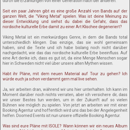
durch die Erzählungen von einer Generation nach der anderen.
Seit ein paar Jahren gibt es eine große Anzahl von Bands auf der
ganzen Welt, die “Viking Metal” spielen. Was ist deine Meinung zu
dieser Entwicklung und siehst du dabei die Gefahr, dass das
nordische kulturelle Erbe damit zu einer Art Klischee degeneriert?
Viking Metal ist ein merkwürdiges Genre, in dem die Bands total
unterschiedlich klingen. Das einzige, das sie wohl gemeinsam
haben, sind die Texte und ich habe bislang noch nicht darüber
nachgedacht, wie das das nordische kulturelle Erbe beeinfluss. Auf
eine Art denke ich, dass es gut ist, da eine Menge Menschen sogar
hier in Schweden nicht viel über unsere alten Mythen wissen.
Habt ihr Pläne, mit dem neuen Material auf Tour zu gehen? Ich
würde euch ja schon verdammt gern mal live sehen.
Ja, wir arbeiten dran, während wir uns hier unterhalten. Ich kann im
Moment darüber noch nichts verraten, aber ich versichere dir, dass
wir unser Bestes tun werden, um in der Zukunft auf so vielen
Bühnen wie möglich zu spielen. Von jetzt an arbeiten wir mit einer
Booking Agentur und hoffentlich wird uns das bei der Angelegenheit
helfen. Doomed Events ist nun unsere offizielle Booking Agentur.
Was sind eure Pläne mit ISOLE? Wann können wir ein neues Album