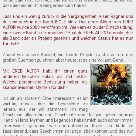
beide Stile fest vereinigt. Wie ich bereits erwähnt habe, denke ich,
dass die beiden Stile viel gemeinsam haben.
Lass uns ein wenig zurück in die Vergangenheit reisen.Ragnar und
du seid auch in der Band ISOLE aktiv. Das erste Album von EREB
ALTOR wurde 2008 veröffentlicht. Wie kam es zu der Entscheidung,
eine zweite Band aufzumachen? Hast du EREB ALTOR damals eher
als Band oder als Projekt gesehen und welchen Status hat es nun
für dich?
Zuerst war unsere Absicht, ein Tribute-Projekt zu starten, um den
großen Quorthon zu ehren, aber heute ist es eine Vollzeit-Band.
Mit EREB ALTOR habt ihr einen ganz
anderen lyrischen Fokus als mit ISOLE.
Welche persönliche Bedeutung haben die
skandinavischen Mythen für dich?
Ich bin an unserem Erbe interessiert, es ist
wichtig, etwas über die Geschichte zu
lernen, aus der wir stammen. Ich mag
Geschiche allgemein und Geschichte und Religion gehen nunmal
Hand in Hand. Mythen und Legenden haben mich auch schon immer
interessiert, genauso wie übernatürlicher Kram. Ich finde es
faszinierend, dass Geschichten so lange leben können und das nur