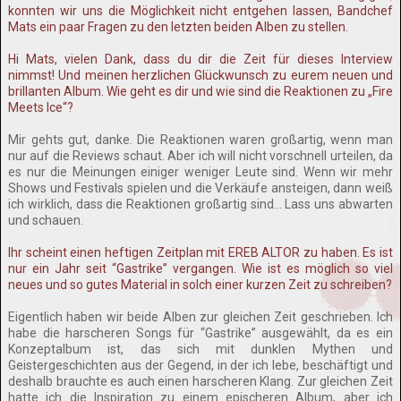
konnten wir uns die Möglichkeit nicht entgehen lassen, Bandchef
Mats ein paar Fragen zu den letzten beiden Alben zu stellen.
Hi Mats, vielen Dank, dass du dir die Zeit für dieses Interview
nimmst! Und meinen herzlichen Glückwunsch zu eurem neuen und
brillanten Album. Wie geht es dir und wie sind die Reaktionen zu „Fire
Meets Ice“?
Mir gehts gut, danke. Die Reaktionen waren großartig, wenn man
nur auf die Reviews schaut. Aber ich will nicht vorschnell urteilen, da
es nur die Meinungen einiger weniger Leute sind. Wenn wir mehr
Shows und Festivals spielen und die Verkäufe ansteigen, dann weiß
ich wirklich, dass die Reaktionen großartig sind... Lass uns abwarten
und schauen.
Ihr scheint einen heftigen Zeitplan mit EREB ALTOR zu haben. Es ist
nur ein Jahr seit “Gastrike” vergangen. Wie ist es möglich so viel
neues und so gutes Material in solch einer kurzen Zeit zu schreiben?
Eigentlich haben wir beide Alben zur gleichen Zeit geschrieben. Ich
habe die harscheren Songs für “Gastrike” ausgewählt, da es ein
Konzeptalbum ist, das sich mit dunklen Mythen und
Geistergeschichten aus der Gegend, in der ich lebe, beschäftigt und
deshalb brauchte es auch einen harscheren Klang. Zur gleichen Zeit
hatte ich die Inspiration zu einem epischeren Album, aber ich