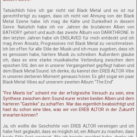
Tatsächlich höre ich gar nicht viel Black Metal und es ist nur
gerechtfertigt zu sagen, dass ich nicht viel Ahnung von der Black
Metal Szene habe. Ich mag die Kälte und Dunkelheit in diesem
Genre. Natürlich habe ich vor Jahren die brutaleren Alben von
BATHORY gehört und auch das zweite Album von DARKTHRONE. In
den letzten Jahren habe ich ENSLAVED für mich entdeckt und ich
mag ihren Ansatz, Progressives mit Black Metal zu verschmelzen.
Ich bin offen für alle Stile der Musik und ich muss zugeben, dass ich
es genossen habe, härtere Musik zu schreiben. Außerdem glaube
ich, dass es eine starke musikalische Verbindung zwischen dem
epischen Stil, den wir in unserer Vergangenheit gepflegt haben und
dem Black Metal Sound. Ich denke, du kannst den EREB ALTOR-Vibe
in unseren derberen Moment genauso hören. Es gibt sogar ein paar
Black Metal-Vibes auf unserem zweiten Album “The End”.
”Fire Meets Ice” scheint mir der erfolgreiche Versuch zu sein, eine
Synthese zwischen dem Sound eurer ersten beiden Alben und dem
härteren “Gastrike” zu schaffen. War das eigentlich beabsichtigt und
hast du schon eine Idee, was wir von EREB ALTOR in der Zukunft
erwarten können?
Ja, ich wollte die Geschichte von EREB ALTOR vereinigen und ich
habe fest geglaubt, dass es möglich ist, ein Album zu machen, dass