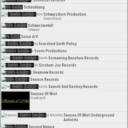
Schnitzel Records
Schönklang
Schwarzdorn Production
Deutschland
Schwarzmetall
Schweiz
Scion A/V
Scorched Earth Policy
Scorn Productions
Screaming Banshee Records
Scrotum Jus Records
Seamiew Records
Seance Records
Search And Destroy Records
Season Of Mist
Frankreich
Season Of Mist Underground
Activists
Second Nature