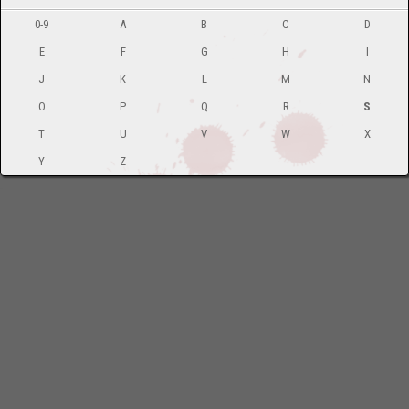
0-9
A
B
C
D
E
F
G
H
I
J
K
L
M
N
O
P
Q
R
S
T
U
V
W
X
Y
Z
-
Impressum