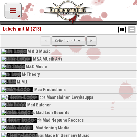
Labels mit M (213)
Seite 1 von 5
M & O Music
M&A MUsik Arts
M&O Music
M-Theory
M.M.I.
Maa Productions
Maanalainen Levykauppa
Mad Butcher
Mad Lion Records
Mad Neptune Records
Maddening Media
Made In Germany Music