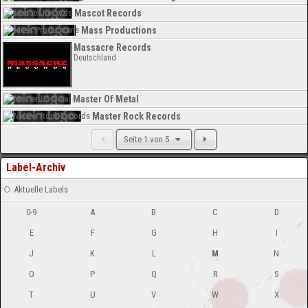
Mascot Records
Mass Productions
Massacre Records
Deutschland
Master Of Metal
Master Rock Records
Seite 1 von 5
Label-Archiv
Aktuelle Labels
0-9
A
B
C
D
E
F
G
H
I
J
K
L
M
N
O
P
Q
R
S
T
U
V
W
X