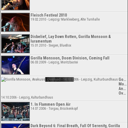
Fleisch Festival 2010
19.02.2010 - Leipzig/ Markleeberg, Alte Turnhalle
Disbelief, Lay Down Rotten, Gorilla Monsoon &
Iuramentum
15.01.2010 - Siegen, BlueBox
Gorilla Monsoon, Doom Division, Coming Fall
06.03.2009 - Leipzig, Moritzbastei
Goril
Mons
Anak
Overload
14.10.2006 - Leipzig, Kulturbundhaus
1. In Flammen Open Air
14.07.2006 - Torgau, Brückenkopf
Dark Beyond 6: Final Breath, Fall Of Serenity, Gorilla