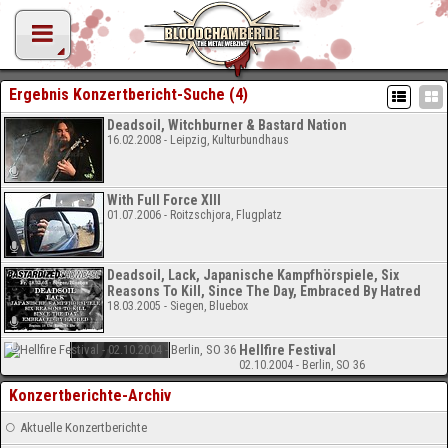
Ergebnis Konzertbericht-Suche (4)
Deadsoil, Witchburner & Bastard Nation
16.02.2008 - Leipzig, Kulturbundhaus
With Full Force XIII
01.07.2006 - Roitzschjora, Flugplatz
Deadsoil, Lack, Japanische Kampfhörspiele, Six
Reasons To Kill, Since The Day, Embraced By Hatred
18.03.2005 - Siegen, Bluebox
Hellfire Festival
02.10.2004 - Berlin, SO 36
Konzertberichte-Archiv
Aktuelle Konzertberichte