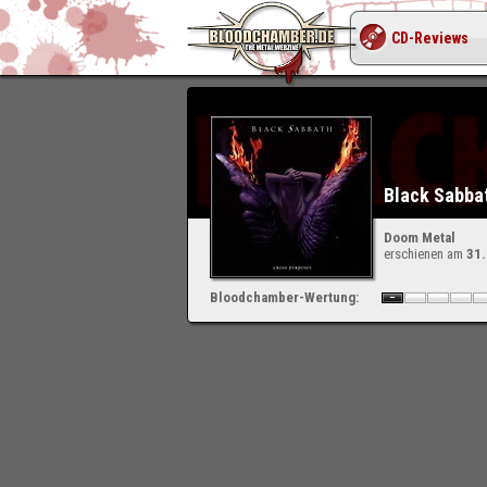
CD-Reviews
Black Sabba
Doom Metal
erschienen am
31
Bloodchamber-Wertung: