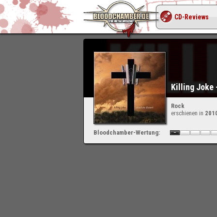
CD-Reviews
Killing Joke
Rock
erschienen in
201
Bloodchamber-Wertung: