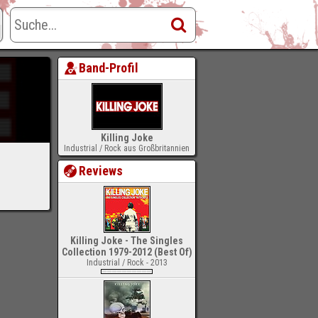
Band-Profil
Killing Joke
Industrial / Rock aus Großbritannien
Reviews
Killing Joke - The Singles
Collection 1979-2012 (Best Of)
Industrial / Rock - 2013