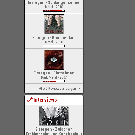
Eisregen - Schlangensonne
Metal - 2010
Eisregen - Knochenkult
Metal - 2008
Eisregen - Blutbahnen
Dark Metal - 2007
Alle 6 Reviews anzeigen
Interviews
Eisregen - Zwischen
Krabbensalat und Knochenkult