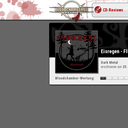
CD-Reviews
Eisregen - F
Dark Metal
erschienen am
25
Bloodchamber-Wertung: