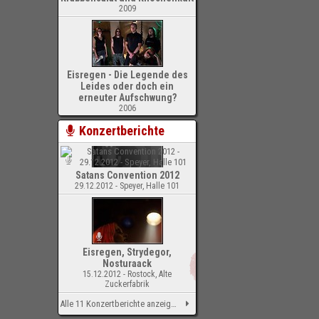
2009
Eisregen - Die Legende des
Leides oder doch ein
erneuter Aufschwung?
2006
Konzertberichte
Satans Convention 2012
29.12.2012 - Speyer, Halle 101
Eisregen, Strydegor,
Nosturaack
15.12.2012 - Rostock, Alte
Zuckerfabrik
Alle 11 Konzertberichte anzeigen