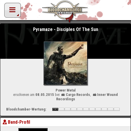
Pyramaze - Disciples Of The Sun
Power Metal
erschienen am
08.05.2015
bei
Cargo Records
,
Inner Wound
Recordings
Bloodchamber-Wertung:
Band-Profil