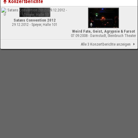
Konzertberichte
Satans Convention 2012
29.12.2012 - Speyer, Halle 101
Weird Fate, Geist, Agrypnie & Farsot
07.09.2008 - Darmstadt, Steinbruch Theater
Alle 3 Konzertberichte anzeigen
-
Impressum
Bloodchamber.de
CD-Reviews
Weird Fate - Cycle Of Naught