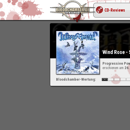
CD-Reviews
Wind Rose -
Progressive Pow
erschienen am
26
Bloodchamber-Wertung: