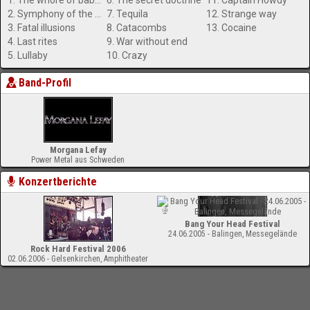
1. The whore of babylon
6. The secret doctrine
11. Captain Howdy
2. Symphony of the damned
7. Tequila
12. Strange way
3. Fatal illusions
8. Catacombs
13. Cocaine
4. Last rites
9. War without end
5. Lullaby
10. Crazy
Band-Profil
Morgana Lefay
Power Metal aus Schweden
Konzertberichte
Bang Your Head Festival
24.06.2005 - Balingen, Messegelände
Rock Hard Festival 2006
02.06.2006 - Gelsenkirchen, Amphitheater
-