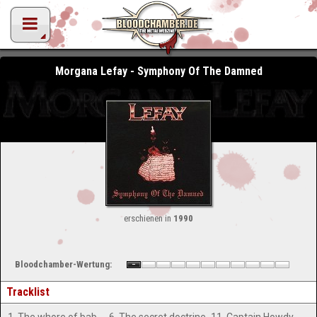
Morgana Lefay - Symphony Of The Damned
erschienen in
1990
Bloodchamber-Wertung:
Tracklist