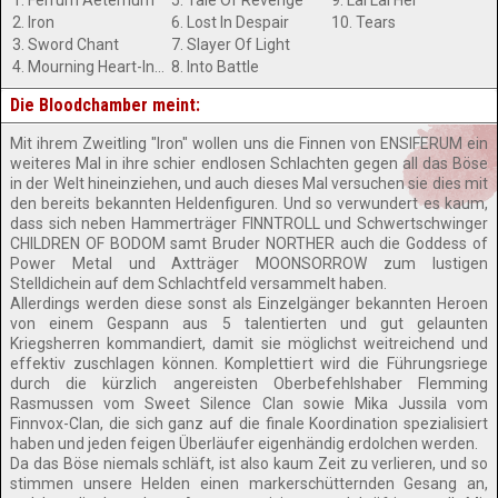
1. Ferrum Aeternum
5. Tale Of Revenge
9. Lai Lai Hei
2. Iron
6. Lost In Despair
10. Tears
3. Sword Chant
7. Slayer Of Light
4. Mourning Heart-Interlude
8. Into Battle
Die Bloodchamber meint:
Mit ihrem Zweitling "Iron" wollen uns die Finnen von ENSIFERUM ein
weiteres Mal in ihre schier endlosen Schlachten gegen all das Böse
in der Welt hineinziehen, und auch dieses Mal versuchen sie dies mit
den bereits bekannten Heldenfiguren. Und so verwundert es kaum,
dass sich neben Hammerträger FINNTROLL und Schwertschwinger
CHILDREN OF BODOM samt Bruder NORTHER auch die Goddess of
Power Metal und Axtträger MOONSORROW zum lustigen
Stelldichein auf dem Schlachtfeld versammelt haben.
Allerdings werden diese sonst als Einzelgänger bekannten Heroen
von einem Gespann aus 5 talentierten und gut gelaunten
Kriegsherren kommandiert, damit sie möglichst weitreichend und
effektiv zuschlagen können. Komplettiert wird die Führungsriege
durch die kürzlich angereisten Oberbefehlshaber Flemming
Rasmussen vom Sweet Silence Clan sowie Mika Jussila vom
Finnvox-Clan, die sich ganz auf die finale Koordination spezialisiert
haben und jeden feigen Überläufer eigenhändig erdolchen werden.
Da das Böse niemals schläft, ist also kaum Zeit zu verlieren, und so
stimmen unsere Helden einen markerschütternden Gesang an,