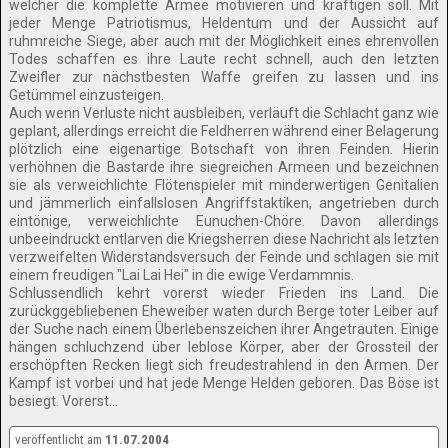
welcher die komplette Armee motivieren und kräftigen soll. Mit
jeder Menge Patriotismus, Heldentum und der Aussicht auf
ruhmreiche Siege, aber auch mit der Möglichkeit eines ehrenvollen
Todes schaffen es ihre Laute recht schnell, auch den letzten
Zweifler zur nächstbesten Waffe greifen zu lassen und ins
Getümmel einzusteigen.
Auch wenn Verluste nicht ausbleiben, verläuft die Schlacht ganz wie
geplant, allerdings erreicht die Feldherren während einer Belagerung
plötzlich eine eigenartige Botschaft von ihren Feinden. Hierin
verhöhnen die Bastarde ihre siegreichen Armeen und bezeichnen
sie als verweichlichte Flötenspieler mit minderwertigen Genitalien
und jämmerlich einfallslosen Angriffstaktiken, angetrieben durch
eintönige, verweichlichte Eunuchen-Chöre. Davon allerdings
unbeeindruckt entlarven die Kriegsherren diese Nachricht als letzten
verzweifelten Widerstandsversuch der Feinde und schlagen sie mit
einem freudigen "Lai Lai Hei" in die ewige Verdammnis.
Schlussendlich kehrt vorerst wieder Frieden ins Land. Die
zurückggebliebenen Eheweiber waten durch Berge toter Leiber auf
der Suche nach einem Überlebenszeichen ihrer Angetrauten. Einige
hängen schluchzend über leblose Körper, aber der Grossteil der
erschöpften Recken liegt sich freudestrahlend in den Armen. Der
Kampf ist vorbei und hat jede Menge Helden geboren. Das Böse ist
besiegt. Vorerst...
veröffentlicht am
11.07.2004