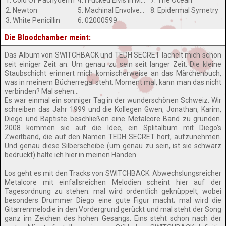
1. Cold Of Pachyderm
4. I Fucked Elvis In My Chevrolet
7. The Ocean
2. Newton
5. Machinal Envolved Creation
8. Epidermal Symetry
3. White Penicillin
6. 02000599
Die Bloodchamber meint:
Das Album von SWITCHBACK und TEDH SECRET lächelt mich schon
seit einiger Zeit an. Um genau zu sein seit langer Zeit. Die kleine
Staubschicht erinnert mich komischerweise an das Märchenbuch,
was in meinem Bücherregal steht. Moment mal, kann man das nicht
verbinden? Mal sehen…
Es war einmal ein sonniger Tag in der wunderschönen Schweiz. Wir
schreiben das Jahr 1999 und die Kollegen Gwen, Jonathan, Karim,
Diego und Baptiste beschließen eine Metalcore Band zu gründen.
2008 kommen sie auf die Idee, ein Splitalbum mit Diego’s
Zweitband, die auf den Namen TEDH SECRET hört, aufzunehmen.
Und genau diese Silberscheibe (um genau zu sein, ist sie schwarz
bedruckt) halte ich hier in meinen Händen.
Los geht es mit den Tracks von SWITCHBACK. Abwechslungsreicher
Metalcore mit einfallsreichen Melodien scheint hier auf der
Tagesordnung zu stehen: mal wird ordentlich geknüppelt, wobei
besonders Drummer Diego eine gute Figur macht; mal wird die
Gitarrenmelodie in den Vordergrund gerückt und mal steht der Song
ganz im Zeichen des hohen Gesangs. Eins steht schon nach der