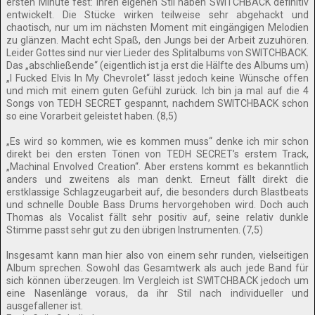
ersten Minute fest: Ihren eigenen Stil haben SWITCHBACK definitiv
entwickelt. Die Stücke wirken teilweise sehr abgehackt und
chaotisch, nur um im nächsten Moment mit eingängigen Melodien
zu glänzen. Macht echt Spaß, den Jungs bei der Arbeit zuzuhören.
Leider Gottes sind nur vier Lieder des Splitalbums von SWITCHBACK.
Das „abschließende“ (eigentlich ist ja erst die Hälfte des Albums um)
„I Fucked Elvis In My Chevrolet“ lässt jedoch keine Wünsche offen
und mich mit einem guten Gefühl zurück. Ich bin ja mal auf die 4
Songs von TEDH SECRET gespannt, nachdem SWITCHBACK schon
so eine Vorarbeit geleistet haben. (8,5)
„Es wird so kommen, wie es kommen muss“ denke ich mir schon
direkt bei den ersten Tönen von TEDH SECRET’s erstem Track,
„Machinal Envolved Creation“. Aber erstens kommt es bekanntlich
anders und zweitens als man denkt. Erneut fällt direkt die
erstklassige Schlagzeugarbeit auf, die besonders durch Blastbeats
und schnelle Double Bass Drums hervorgehoben wird. Doch auch
Thomas als Vocalist fällt sehr positiv auf, seine relativ dunkle
Stimme passt sehr gut zu den übrigen Instrumenten. (7,5)
Insgesamt kann man hier also von einem sehr runden, vielseitigen
Album sprechen. Sowohl das Gesamtwerk als auch jede Band für
sich können überzeugen. Im Vergleich ist SWITCHBACK jedoch um
eine Nasenlänge voraus, da ihr Stil nach individueller und
ausgefallener ist.