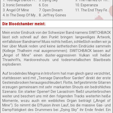
1. Teenage Dance Floor Garden
5. Dying Sky
9. The Flames Of The Beyond World
2. Ironic Sensation
6. Eco
10. Esperanza
3. Angel Of Mine
7. Open Dream
11. The End They Fear
4. In The Deep Of My Soul
8. Jeffrey Goines
Die Bloodchamber meint:
Mein erster Eindruck von der Schweizer Band namens SWITCHBACK
lässt sich schnell auf den Punkt bringen: langweiliges Artwork,
einfallsloser Bandname! Muss nichts heißen, schließlich wollen wir ja
hier über Musik reden und keine ästhetischen Eindrücke sammeln
(Kollege Thalheim mal ausgenommen). SWITCHBACK lassen auf
„Angel of Mine“ einen düster-aggressiven Vulkan voll heißer
Thrashriffs, Hardcoreshouts und todesmetallischen Blastbeats
explodieren.
Auf brodelndes Magma in Introform hat man gleich ganz verzichtet,
stattdessen wird mit „Teenage Dancefloor Garden“ direkt der erste
Gesteinsbrocken herausgeschleudert. Flotte, tiefgestimmte Gitarren
erzeugen gemeinsam mit sehr markanten Shouts ein bedrohliches
Szenario. Ein starker Opener! Der Lavastrom fließt ununterbrochen
weiter und beschert uns mit den folgenden Tracks weiterhin heiße
Momente, wozu auch ein weibliches Organ beiträgt („Angel of
Mine“). So nimmt die Effusion ihren Lauf, bis die massive Gas- und
Dampftätigkeit des Drummers bei „Dying Sky“ ihr Ende findet. Ein