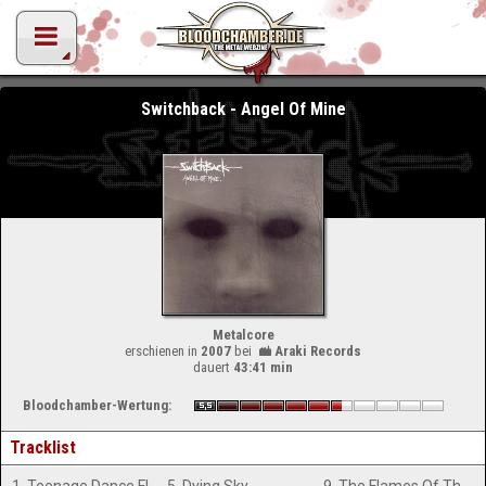
Switchback - Angel Of Mine
Metalcore
erschienen in
2007
bei
Araki Records
dauert
43:41 min
Bloodchamber-Wertung:
Tracklist