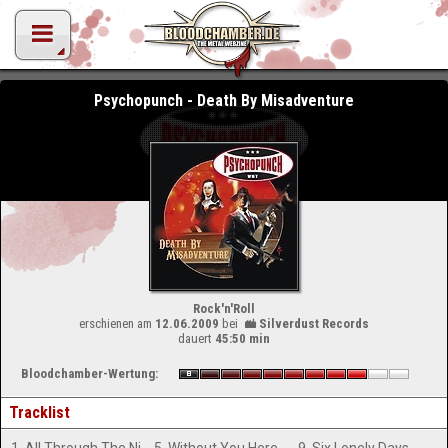
Psychopunch - Death By Misadventure
Rock'n'Roll
erschienen am
12.06.2009
bei
Silverdust Records
dauert
45:50 min
Bloodchamber-Wertung:
Tracklist