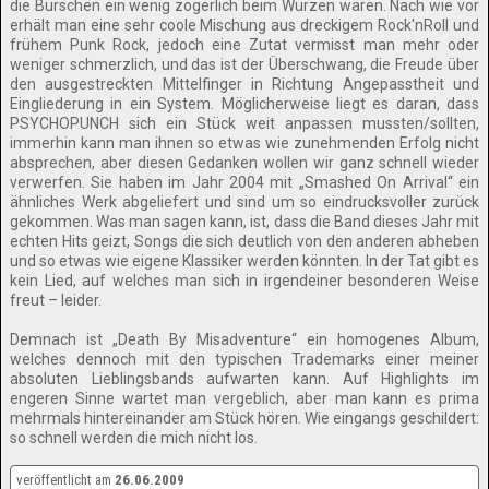
die Burschen ein wenig zögerlich beim Würzen waren. Nach wie vor
erhält man eine sehr coole Mischung aus dreckigem Rock'nRoll und
frühem Punk Rock, jedoch eine Zutat vermisst man mehr oder
weniger schmerzlich, und das ist der Überschwang, die Freude über
den ausgestreckten Mittelfinger in Richtung Angepasstheit und
Eingliederung in ein System. Möglicherweise liegt es daran, dass
PSYCHOPUNCH sich ein Stück weit anpassen mussten/sollten,
immerhin kann man ihnen so etwas wie zunehmenden Erfolg nicht
absprechen, aber diesen Gedanken wollen wir ganz schnell wieder
verwerfen. Sie haben im Jahr 2004 mit „Smashed On Arrival“ ein
ähnliches Werk abgeliefert und sind um so eindrucksvoller zurück
gekommen. Was man sagen kann, ist, dass die Band dieses Jahr mit
echten Hits geizt, Songs die sich deutlich von den anderen abheben
und so etwas wie eigene Klassiker werden könnten. In der Tat gibt es
kein Lied, auf welches man sich in irgendeiner besonderen Weise
freut – leider.
Demnach ist „Death By Misadventure“ ein homogenes Album,
welches dennoch mit den typischen Trademarks einer meiner
absoluten Lieblingsbands aufwarten kann. Auf Highlights im
engeren Sinne wartet man vergeblich, aber man kann es prima
mehrmals hintereinander am Stück hören. Wie eingangs geschildert:
so schnell werden die mich nicht los.
veröffentlicht am
26.06.2009