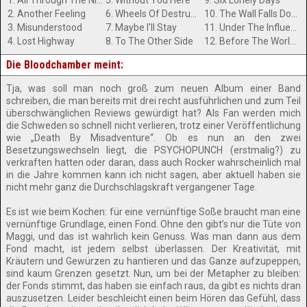
1. All Through The Night
5. Without You Here
9. Six Lonely Days
2. Another Feeling
6. Wheels Of Destruction
10. The Wall Falls Down
3. Misunderstood
7. Maybe I'll Stay
11. Under The Influence
4. Lost Highway
8. To The Other Side
12. Before The World Goes Down
Die Bloodchamber meint:
Tja, was soll man noch groß zum neuen Album einer Band
schreiben, die man bereits mit drei recht ausführlichen und zum Teil
überschwänglichen Reviews gewürdigt hat? Als Fan werden mich
die Schweden so schnell nicht verlieren, trotz einer Veröffentlichung
wie „Death By Misadventure“. Ob es nun an den zwei
Besetzungswechseln liegt, die PSYCHOPUNCH (erstmalig?) zu
verkraften hatten oder daran, dass auch Rocker wahrscheinlich mal
in die Jahre kommen kann ich nicht sagen, aber aktuell haben sie
nicht mehr ganz die Durchschlagskraft vergangener Tage.
Es ist wie beim Kochen: für eine vernünftige Soße braucht man eine
vernünftige Grundlage, einen Fond. Ohne den gibt’s nur die Tüte von
Maggi, und das ist wahrlich kein Genuss. Was man dann aus dem
Fond macht, ist jedem selbst überlassen. Der Kreativität, mit
Kräutern und Gewürzen zu hantieren und das Ganze aufzupeppen,
sind kaum Grenzen gesetzt. Nun, um bei der Metapher zu bleiben:
der Fonds stimmt, das haben sie einfach raus, da gibt es nichts dran
auszusetzen. Leider beschleicht einen beim Hören das Gefühl, dass