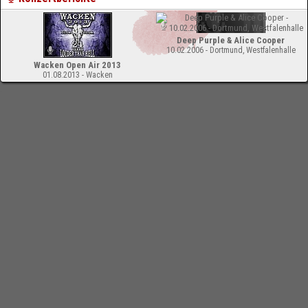
Deep Purple & Alice Cooper
10.02.2006 - Dortmund, Westfalenhalle
Wacken Open Air 2013
01.08.2013 - Wacken
-
Impressum
Bloodchamber.de
CD-Reviews
Deep Purple - History, Hits & Highlights '68
- '76 (DVD)