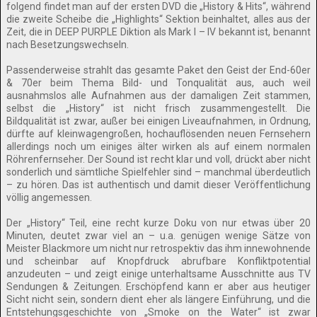
folgend findet man auf der ersten DVD die „History & Hits“, während
die zweite Scheibe die „Highlights“ Sektion beinhaltet, alles aus der
Zeit, die in DEEP PURPLE Diktion als Mark I – IV bekannt ist, benannt
nach Besetzungswechseln.
Passenderweise strahlt das gesamte Paket den Geist der End-60er
& 70er beim Thema Bild- und Tonqualität aus, auch weil
ausnahmslos alle Aufnahmen aus der damaligen Zeit stammen,
selbst die „History“ ist nicht frisch zusammengestellt. Die
Bildqualität ist zwar, außer bei einigen Liveaufnahmen, in Ordnung,
dürfte auf kleinwagengroßen, hochauflösenden neuen Fernsehern
allerdings noch um einiges älter wirken als auf einem normalen
Röhrenfernseher. Der Sound ist recht klar und voll, drückt aber nicht
sonderlich und sämtliche Spielfehler sind – manchmal überdeutlich
– zu hören. Das ist authentisch und damit dieser Veröffentlichung
völlig angemessen.
Der „History“ Teil, eine recht kurze Doku von nur etwas über 20
Minuten, deutet zwar viel an – u.a. genügen wenige Sätze von
Meister Blackmore um nicht nur retrospektiv das ihm innewohnende
und scheinbar auf Knopfdruck abrufbare Konfliktpotential
anzudeuten – und zeigt einige unterhaltsame Ausschnitte aus TV
Sendungen & Zeitungen. Erschöpfend kann er aber aus heutiger
Sicht nicht sein, sondern dient eher als längere Einführung, und die
Entstehungsgeschichte von „Smoke on the Water“ ist zwar