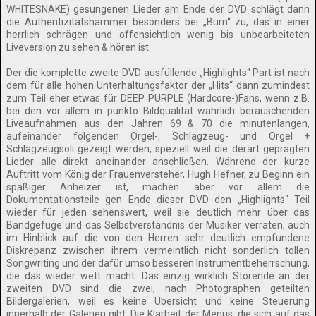
WHITESNAKE) gesungenen Lieder am Ende der DVD schlägt dann
die Authentizitätshammer besonders bei „Burn“ zu, das in einer
herrlich schrägen und offensichtlich wenig bis unbearbeiteten
Liveversion zu sehen & hören ist.
Der die komplette zweite DVD ausfüllende „Highlights“ Part ist nach
dem für alle hohen Unterhaltungsfaktor der „Hits“ dann zumindest
zum Teil eher etwas für DEEP PURPLE (Hardcore-)Fans, wenn z.B.
bei den vor allem in punkto Bildqualität wahrlich berauschenden
Liveaufnahmen aus den Jahren 69 & 70 die minutenlangen,
aufeinander folgenden Orgel-, Schlagzeug- und Orgel +
Schlagzeugsoli gezeigt werden, speziell weil die derart geprägten
Lieder alle direkt aneinander anschließen. Während der kurze
Auftritt vom König der Frauenversteher, Hugh Hefner, zu Beginn ein
spaßiger Anheizer ist, machen aber vor allem die
Dokumentationsteile gen Ende dieser DVD den „Highlights“ Teil
wieder für jeden sehenswert, weil sie deutlich mehr über das
Bandgefüge und das Selbstverständnis der Musiker verraten, auch
im Hinblick auf die von den Herren sehr deutlich empfundene
Diskrepanz zwischen ihrem vermeintlich nicht sonderlich tollen
Songwriting und der dafür umso besseren Instrumentbeherrschung,
die das wieder wett macht. Das einzig wirklich Störende an der
zweiten DVD sind die zwei, nach Photographen geteilten
Bildergalerien, weil es keine Übersicht und keine Steuerung
innerhalb der Galerien gibt. Die Klarheit der Menüs, die sich auf das