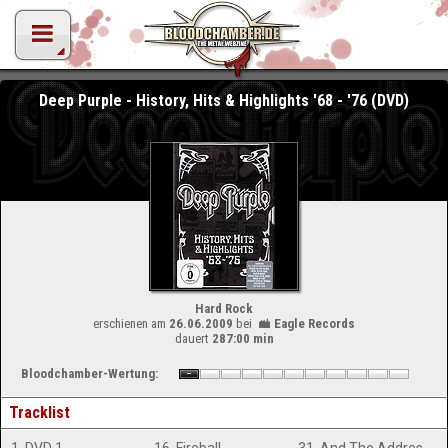
Deep Purple - History, Hits & Highlights '68 - '76 (DVD)
Hard Rock
erschienen am
26.06.2009
bei
Eagle Records
dauert
287:00 min
Bloodchamber-Wertung:
Tracklist