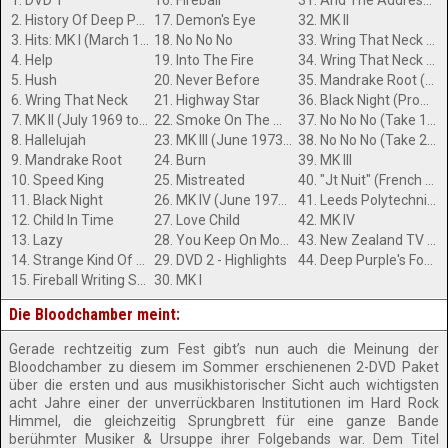
1. DVD 1
16. Fireball
31. And The Address (Playboy TV)
2. History Of Deep Purple
17. Demon's Eye
32. MK II
3. Hits: MK I (March 1968 to July 1969)
18. No No No
33. Wring That Neck (Bilzen Jazz Festival 1969)
4. Help
19. Into The Fire
34. Wring That Neck ("Pop Deux" Paris Concert 1970)
5. Hush
20. Never Before
35. Mandrake Root ("Pop Deux" Paris Concert 1970)
6. Wring That Neck
21. Highway Star
36. Black Night (Promo Clip)
7. MK II (July 1969 to June 1973)
22. Smoke On The Water
37. No No No (Take 1 Rockpalast Rehearsal Session)
8. Hallelujah
23. MK III (June 1973 to May 1975)
38. No No No (Take 2 Rockpalast Rehearsal Session)
9. Mandrake Root
24. Burn
39. MK III
10. Speed King
25. Mistreated
40. "Jt Nuit" (French TV 1974)
11. Black Night
26. MK IV (June 1975 - March 1976)
41. Leeds Polytechnic Student Project 1974 feat. Burn / Space Truckin'
12. Child In Time
27. Love Child
42. MK IV
13. Lazy
28. You Keep On Moving
43. New Zealand TV Documentary (Nov 1975)
14. Strange Kind Of Woman
29. DVD 2 - Highlights
44. Deep Purple's Founder Manager Tony Edwards (French TV Interview 1976)
15. Fireball Writing Session
30. MK I
Die Bloodchamber meint:
Gerade rechtzeitig zum Fest gibt’s nun auch die Meinung der
Bloodchamber zu diesem im Sommer erschienenen 2-DVD Paket
über die ersten und aus musikhistorischer Sicht auch wichtigsten
acht Jahre einer der unverrückbaren Institutionen im Hard Rock
Himmel, die gleichzeitig Sprungbrett für eine ganze Bande
berühmter Musiker & Ursuppe ihrer Folgebands war. Dem Titel