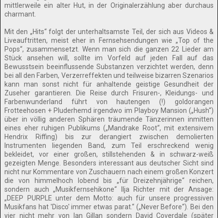
mittlerweile ein alter Hut, in der Originalerzählung aber durchaus
charmant.
Mit den „Hits“ folgt der unterhaltsamste Teil, der sich aus Videos &
Liveauftritten, meist eher in Fernsehsendungen wie „Top of the
Pops“, zusammensetzt. Wenn man sich die ganzen 22 Lieder am
Stück ansehen will, sollte im Vorfeld auf jeden Fall auf das
Bewusstsein beeinflussende Substanzen verzichtet werden, denn
bei all den Farben, Verzerreffekten und teilweise bizarren Szenarios
kann man sonst nicht für anhaltende geistige Gesundheit der
Zuseher garantieren. Die Reise durch Frisuren-, Kleidungs- und
Farbenwunderland führt von hautengen (!) goldorangen
Frotteehosen + Pluderhemd irgendwo im Playboy Mansion („Hush“)
über in völlig anderen Sphären träumende Tänzerinnen inmitten
eines eher ruhigen Publikums („Mandrake Root“, mit extensivem
Hendrix Riffing) bis zur derangiert zwischen demolierten
Instrumenten liegenden Band, zum Teil erschreckend wenig
bekleidet, vor einer großen, stillstehenden & in schwarz-weiß
gezeigten Menge. Besonders interessant aus deutscher Sicht sind
nicht nur Kommentare von Zuschauern nach einem großen Konzert
die von himmelhoch lobend bis „für Dreizehnjährige“ reichen,
sondern auch „Musikfernsehikone“ Ilja Richter mit der Ansage:
„DEEP PURPLE unter dem Motto: auch für unsere progressiven
Musikfans hat 'Disco' immer etwas parat.“ („Never Before“). Bei den
vier nicht mehr von Ian Gillan sondern David Coverdale (später