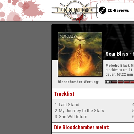
CD-Reviews
Sear Bliss -
Melodic Black M
erschienen am
21
dauert
63:22 min
Bloodchamber-Wertung:
Tracklist
1. Last Stand
2. My Journey to the Stars
3. She Will Return
Die Bloodchamber meint: