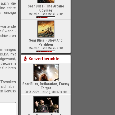
auch die
Sear Bliss - The Arcane
eine echte
Odyssey
s einzige
Melodic Black Metal - 2007
 wartende
an Swanö -
chickeren
Sear Bliss - Glory And
Perdition
Melodic Black Metal - 2004
um einiges
 BLISS mit
Konzertberichte
undgewand,
nthezisern
 für ihren
 "Forsaken
Sear Bliss, Defloration, Enemy
 sich aber
Target
den Genuss
08.05.2009 - Leipzig, Moritzbastei