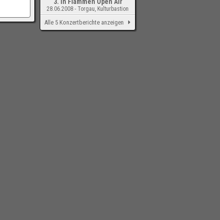
3. In Flammen Open Air
28.06.2008 - Torgau, Kulturbastion
Alle 5 Konzertberichte anzeigen