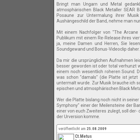
Bringt man Ungarn und Metal gedank
atmosphärischen Black Metaller SEAR BL
Posaune zur Untermalung ihrer Musik 
Aushängeschild der Band, nehme man nur z
Mit einem Nachfolger von "The Arcane 
Publikum mit einem Re-Release ihres vie
ja, meine Damen und Herren, Sie lese
Soundgewand und Bonus-Videoclip daher.
Da mir die ursprünglichen Aufnahmen leid
besser geworden ist oder total verhunzt
einem noch wesentlich roheren Sound. De
was schon "damals" (die Platte ist jet
untermalt wurde. Zur Musik brauche ich so
epischen und atmosphärischen Black Meta
Wer die Platte bislang noch nicht in seine
Symphony" einer der Meilensteine der Band
einer von euch Zweiteres zulegt, soll der-
der Urversion komme.
veröffentlicht am
25.08.2009
Ct.Metus