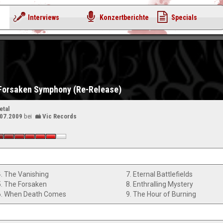
Interviews
Konzertberichte
Specials
 Forsaken Symphony (Re-Release)
etal
.07.2009
bei
Vic Records
4. The Vanishing
7. Eternal Battlefields
5. The Forsaken
8. Enthralling Mystery
6. When Death Comes
9. The Hour of Burning