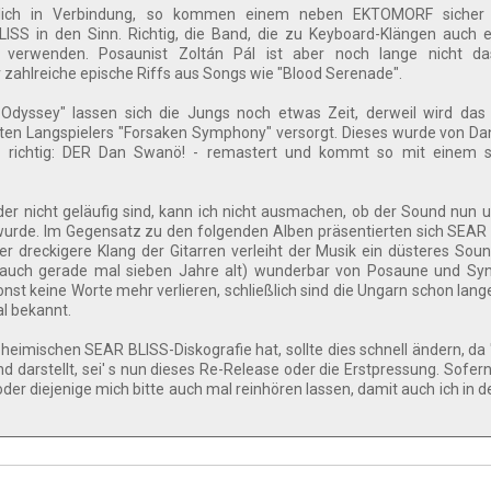
lich in Verbindung, so kommen einem neben EKTOMORF sicher 
ISS in den Sinn. Richtig, die Band, die zu Keyboard-Klängen auch 
verwenden. Posaunist Zoltán Pál ist aber noch lange nicht da
ahlreiche epische Riffs aus Songs wie "Blood Serenade".
Odyssey" lassen sich die Jungs noch etwas Zeit, derweil wird das
rten Langspielers "Forsaken Symphony" versorgt. Dieses wurde von D
n richtig: DER Dan Swanö! - remastert und kommt so mit einem s
er nicht geläufig sind, kann ich nicht ausmachen, ob der Sound nun 
 wurde. Im Gegensatz zu den folgenden Alben präsentierten sich SEAR
r dreckigere Klang der Gitarren verleiht der Musik ein düsteres So
zt auch gerade mal sieben Jahre alt) wunderbar von Posaune und Sy
nst keine Worte mehr verlieren, schließlich sind die Ungarn schon lange
l bekannt.
r heimischen SEAR BLISS-Diskografie hat, sollte dies schnell ändern, da
 darstellt, sei' s nun dieses Re-Release oder die Erstpressung. Sofern
 oder diejenige mich bitte auch mal reinhören lassen, damit auch ich in 