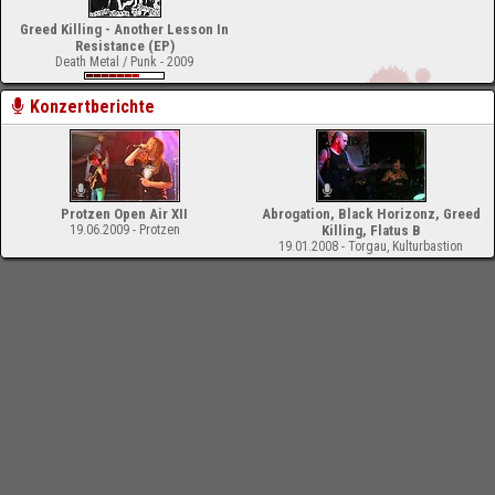
Greed Killing - Another Lesson In
Resistance (EP)
Death Metal / Punk - 2009
Konzertberichte
Protzen Open Air XII
Abrogation, Black Horizonz, Greed
19.06.2009 - Protzen
Killing, Flatus B
19.01.2008 - Torgau, Kulturbastion
-