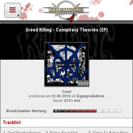
Greed Killing - Conspiracy Theories (EP)
Crust
erschienen am
22.05.2010
als
Eigenproduktion
dauert
23:51 min
Bloodchamber-Wertung:
Tracklist