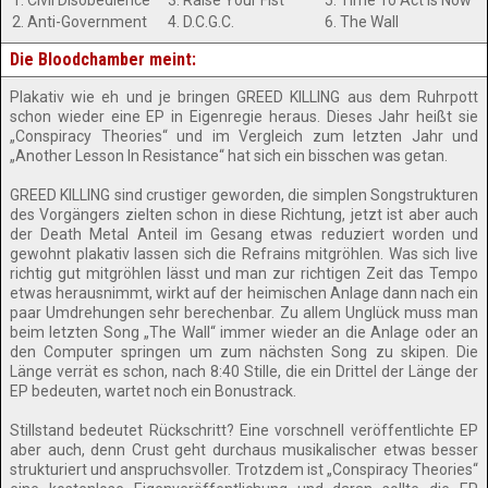
1. Civil Disobedience
3. Raise Your Fist
5. Time To Act is Now
2. Anti-Government
4. D.C.G.C.
6. The Wall
Die Bloodchamber meint:
Plakativ wie eh und je bringen GREED KILLING aus dem Ruhrpott
schon wieder eine EP in Eigenregie heraus. Dieses Jahr heißt sie
„Conspiracy Theories“ und im Vergleich zum letzten Jahr und
„Another Lesson In Resistance“ hat sich ein bisschen was getan.
GREED KILLING sind crustiger geworden, die simplen Songstrukturen
des Vorgängers zielten schon in diese Richtung, jetzt ist aber auch
der Death Metal Anteil im Gesang etwas reduziert worden und
gewohnt plakativ lassen sich die Refrains mitgröhlen. Was sich live
richtig gut mitgröhlen lässt und man zur richtigen Zeit das Tempo
etwas herausnimmt, wirkt auf der heimischen Anlage dann nach ein
paar Umdrehungen sehr berechenbar. Zu allem Unglück muss man
beim letzten Song „The Wall“ immer wieder an die Anlage oder an
den Computer springen um zum nächsten Song zu skipen. Die
Länge verrät es schon, nach 8:40 Stille, die ein Drittel der Länge der
EP bedeuten, wartet noch ein Bonustrack.
Stillstand bedeutet Rückschritt? Eine vorschnell veröffentlichte EP
aber auch, denn Crust geht durchaus musikalischer etwas besser
strukturiert und anspruchsvoller. Trotzdem ist „Conspiracy Theories“