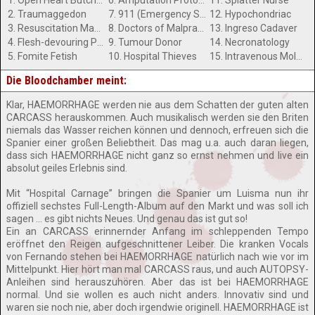
1. Open Heart Butchery
6. Amputation Protocol
11. Splatter Nurse
2. Traumaggedon
7. 911 (Emergency Slaughter)
12. Hypochondriac
3. Resuscitation Manoeuvres
8. Doctors of Malpractice
13. Ingreso Cadaver
4. Flesh-devouring Pandemia
9. Tumour Donor
14. Necronatology
5. Fomite Fetish
10. Hospital Thieves
15. Intravenous Molestation of Obstructionist Arteries (O-pus VI)
Die Bloodchamber meint:
Klar, HAEMORRHAGE werden nie aus dem Schatten der guten alten
CARCASS herauskommen. Auch musikalisch werden sie den Briten
niemals das Wasser reichen können und dennoch, erfreuen sich die
Spanier einer großen Beliebtheit. Das mag u.a. auch daran liegen,
dass sich HAEMORRHAGE nicht ganz so ernst nehmen und live ein
absolut geiles Erlebnis sind.
Mit “Hospital Carnage” bringen die Spanier um Luisma nun ihr
offiziell sechstes Full-Length-Album auf den Markt und was soll ich
sagen … es gibt nichts Neues. Und genau das ist gut so!
Ein an CARCASS erinnernder Anfang im schleppenden Tempo
eröffnet den Reigen aufgeschnittener Leiber. Die kranken Vocals
von Fernando stehen bei HAEMORRHAGE natürlich nach wie vor im
Mittelpunkt. Hier hört man mal CARCASS raus, und auch AUTOPSY-
Anleihen sind herauszuhören. Aber das ist bei HAEMORRHAGE
normal. Und sie wollen es auch nicht anders. Innovativ sind und
waren sie noch nie, aber doch irgendwie originell. HAEMORRHAGE ist