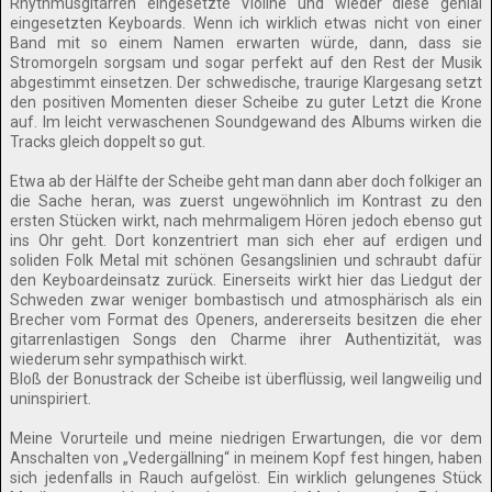
Rhythmusgitarren eingesetzte Violine und wieder diese genial
eingesetzten Keyboards. Wenn ich wirklich etwas nicht von einer
Band mit so einem Namen erwarten würde, dann, dass sie
Stromorgeln sorgsam und sogar perfekt auf den Rest der Musik
abgestimmt einsetzen. Der schwedische, traurige Klargesang setzt
den positiven Momenten dieser Scheibe zu guter Letzt die Krone
auf. Im leicht verwaschenen Soundgewand des Albums wirken die
Tracks gleich doppelt so gut.
Etwa ab der Hälfte der Scheibe geht man dann aber doch folkiger an
die Sache heran, was zuerst ungewöhnlich im Kontrast zu den
ersten Stücken wirkt, nach mehrmaligem Hören jedoch ebenso gut
ins Ohr geht. Dort konzentriert man sich eher auf erdigen und
soliden Folk Metal mit schönen Gesangslinien und schraubt dafür
den Keyboardeinsatz zurück. Einerseits wirkt hier das Liedgut der
Schweden zwar weniger bombastisch und atmosphärisch als ein
Brecher vom Format des Openers, andererseits besitzen die eher
gitarrenlastigen Songs den Charme ihrer Authentizität, was
wiederum sehr sympathisch wirkt.
Bloß der Bonustrack der Scheibe ist überflüssig, weil langweilig und
uninspiriert.
Meine Vorurteile und meine niedrigen Erwartungen, die vor dem
Anschalten von „Vedergällning“ in meinem Kopf fest hingen, haben
sich jedenfalls in Rauch aufgelöst. Ein wirklich gelungenes Stück