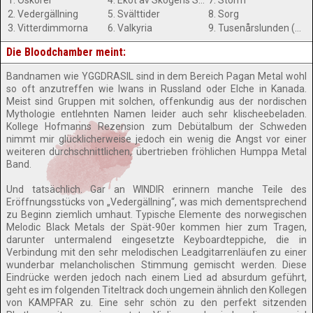
1. Oskorei
4. Ekot av Skogens Sång
7. Storm
2. Vedergällning
5. Svälttider
8. Sorg
3. Vitterdimmorna
6. Valkyria
9. Tusenårslunden (Bonus Track)
Die Bloodchamber meint:
Bandnamen wie YGGDRASIL sind in dem Bereich Pagan Metal wohl
so oft anzutreffen wie Iwans in Russland oder Elche in Kanada.
Meist sind Gruppen mit solchen, offenkundig aus der nordischen
Mythologie entlehnten Namen leider auch sehr klischeebeladen.
Kollege Hofmanns Rezension zum Debütalbum der Schweden
nimmt mir glücklicherweise jedoch ein wenig die Angst vor einer
weiteren durchschnittlichen, übertrieben fröhlichen Humppa Metal
Band.
Und tatsächlich. Gar an WINDIR erinnern manche Teile des
Eröffnungsstücks von „Vedergällning“, was mich dementsprechend
zu Beginn ziemlich umhaut. Typische Elemente des norwegischen
Melodic Black Metals der Spät-90er kommen hier zum Tragen,
darunter untermalend eingesetzte Keyboardteppiche, die in
Verbindung mit den sehr melodischen Leadgitarrenläufen zu einer
wunderbar melancholischen Stimmung gemischt werden. Diese
Eindrücke werden jedoch nach einem Lied ad absurdum geführt,
geht es im folgenden Titeltrack doch ungemein ähnlich den Kollegen
von KAMPFAR zu. Eine sehr schön zu den perfekt sitzenden