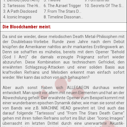
1. Behold (God I Am)
5. Twelve
9. Formshifter
2. Tartessos: The Hidden Xenocryst
6. The Azrael Trigger
10. Secrets Of The Sequence
3. A Path Disclosed
7. From The Stars Death Came
4. Iconic Images
8. Timeline Dissonance
Die Bloodchamber meint:
Da sind sie wieder, diese melodischen Death Metal-Philisophen mit
der Doublebass-Vorliebe. Runde zwei Jahre nach dem Debüt
knüpfen die Amerikaner nahtlos an ihr markantes Erstlingswerk an.
Denn sie schaffen es mühelos, bereits mit dem Opener "Behold
(God I Am)" die damals erzeugte Prägnanz sofort wieder
abzurufen. Diese Kombination aus technischem Gefrickel, den
erwähnten Schlagzeug-Attacken und einer soliden Basis aus
kraftvollen Refrains und Melodien erkennt man einfach sofort
wieder. Wer kann das schon von sich behaupten?
Aber auch sonst haben sich ALLEGAEON durchaus weiter
entwickelt. Man spielt vor allem mit neuen Elementen und hat an der
Abwechslung gefeilt. Der erwähnte Opener zum Beispiel kommt mit
einer wunderbaren epischen Dynamik daher, wie man sie sonst eher
von Bands wie z.B. MACHINE HEAD gewohnt ist. Und auch das
darauf folgende "Tartessos" und "From The Stars Death Came"
gehen mit ihren tollen Refrains sofort ins Blut über. "Iconic Images"
überrascht im letzten Drittel durch eine unerwartete Akustik-