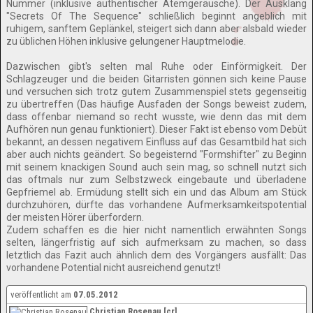
Nummer (inklusive authentischer Atemgeräusche). Der Ausklang
"Secrets Of The Sequence" schließlich beginnt angeblich mit
ruhigem, sanftem Geplänkel, steigert sich dann aber alsbald wieder
zu üblichen Höhen inklusive gelungener Hauptmelodie.
Dazwischen gibt's selten mal Ruhe oder Einförmigkeit. Der
Schlagzeuger und die beiden Gitarristen gönnen sich keine Pause
und versuchen sich trotz gutem Zusammenspiel stets gegenseitig
zu übertreffen (Das häufige Ausfaden der Songs beweist zudem,
dass offenbar niemand so recht wusste, wie denn das mit dem
Aufhören nun genau funktioniert). Dieser Fakt ist ebenso vom Debüt
bekannt, an dessen negativem Einfluss auf das Gesamtbild hat sich
aber auch nichts geändert. So begeisternd "Formshifter" zu Beginn
mit seinem knackigen Sound auch sein mag, so schnell nutzt sich
das oftmals nur zum Selbstzweck eingebaute und überladene
Gepfriemel ab. Ermüdung stellt sich ein und das Album am Stück
durchzuhören, dürfte das vorhandene Aufmerksamkeitspotential
der meisten Hörer überfordern.
Zudem schaffen es die hier nicht namentlich erwähnten Songs
selten, längerfristig auf sich aufmerksam zu machen, so dass
letztlich das Fazit auch ähnlich dem des Vorgängers ausfällt: Das
vorhandene Potential nicht ausreichend genutzt!
veröffentlicht am
07.05.2012
Christian Rosenau [cr]