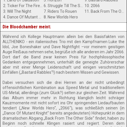
1. Land Of Saluation
5. Horizon
9. Bastard Rabbles
2. Ticker For The Fireball
6. Struggle Till The Sunset
10. 2066
3. Will The Night
7. Riders To Rouen
11. Back From The Other Side
4. Dance Of Mutant Knight
8. New Worlds Hero
Die Bloodchamber meint:
Während ich Kollege Hauptmann allein bei den Basisfakten von
ALLTHENIKO - ein italienisches Trio mit den Kampfnamen Luke the
Idol, Joe Boneshaker und Dave Nightfight –vor meinem geistigen
Auge Reißaus nehmen sehe, begrüße ich alle anderen im Jahr 2066.
Dort darf die Band zwar keinen Preis für hochphilosophische
Gedanken entgegennehmen, unterhält die geneigte Zuhörerschar
aber mit einer Menge Leidenschaft und einigen verschmitzten
Einfällen („Bastard Rabbles“!) nach bestem Wissen und Gewissen.
Dabei versuchen sich die drei Herren an der nicht unbedingt
offensichtlichen Kombination aus Speed Metal und traditionellem
US-Metal, allerdings (zum Glück?) selten zur gleichen Zeit. Während
das Album immer mehr in Richtung klanglich leicht schräger
Kauzmomente mit nicht sofort ins Ohr springenden Liedaufbauten
tendiert („New Worlds Hero“, „2066“), was schließlich seinen (in
„Dance Of Mutant Knight“ bereits angedeuteten) Höhepunkt in dem
dramatischen Abgang „Back From The Other Side“ findet, haben zu
Beginn noch schnelle Klingen rasiert und regiert. Deren dem