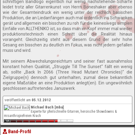
schnittigen Bandlogo eigentlich nur wenig nachstehende Schärfe
leidet trotz aller Gitarrenkunst von Herrn Boneshaker aber ebenso
wie der Gesamteindruck ein wenig unter der reichlich basischen
Produktion, die an Liedanfängen auch mal ordentlich ins Schwanken
gerät und allgemein ein bisschen zu roh für die keineswegs simplen
Einfälle von ALLTHENIKO ist, so dass man im Kopf immer mal wieder
produktionstechnisch einen Schritt über die Realität hinaus
vorangeht. Gleichzeitig steht aus diesem Grund der sehr hohe
Gesang ein bisschen zu deutlich im Fokus, was nicht jedem gefallen
muss und wird.
Mit seinem Abwechslungsreichtum und seiner fast ausnahmslos
konstant hohen Qualität, „Struggle Till The Sunset“ fällt ein wenig
ab, sollte „Back In 2066 (Three Head Mutant Chronicles)“ die
Zielgruppe(n) dennoch gut unterhalten, zumal diese bekanntlich
eigene Maßstäbe an eine Produktion anlegt(en). Ein ungewöhnlich
geschlossen auftretendes Januswerk.
veröffentlicht am
05.12.2012
Michael Bach [mba]
Experte für pfeilschnelle Gitarren, heroische Showdowns &
misanthropiefreien Krach
Band-Profil