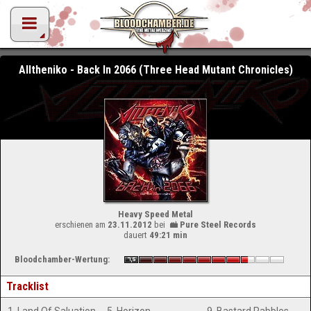
Alltheniko - Back In 2066 (Three Head Mutant Chronicles)
Heavy Speed Metal
erschienen am
23.11.2012
bei
Pure Steel Records
dauert
49:21 min
Bloodchamber-Wertung:
Tracklist