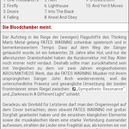
1. One Thousand Fires
5. I Am
9. O Chloroform
2. Firefly
6. Lighthouse
10. And Yet It Moves
3. Desire
7. Into The Black
4. Falling
8. Kneel And Obey
Die Bloodchamber meint:
Der Aufstieg in die Riege der (wenigen) Flagschiffe des Thinking
Man’s Metal gelang FATES WARNING scheinbar spielerisch und in
bemerkenswertem Tempo. Dass auf dem Weg der Sänger
getauscht wurde, ist ein bekannter, 26 Jahre alter Hut, und nur die
allerstursten Granitschädel haben die Kurskorrektur mit Ray Alder
noch immer nicht verdaut. Deshalb sollte man zurückhaltend sein
mit Vergleichen zu dem vor zwei Jahren eingeschobenen
ARCH/MATHEOS Werk, das die FATES WARNING Musiker mit ihrem
ursprünglichen Sänger John Arch wiedervereinte, weil die
unterschiedliche Präsenz und gesangliche Umsetzung der beiden
Frontmänner einen Riegel zwischen
„Sympathetic Resonance“
und „Darkness In A Different Light“ schiebt.
Geradezu als Sinnbild für Letzteres darf man den Origamivogel auf
dem Cover betrachten, denn obwohl FATES WARNING mit großer
Sorgfalt gearbeitet haben und die einzelnen klanglichen Elemente
sowie die musikalischen Ideen eine starke Verbindung zueinander
aufweisen, strahlen die Lieder eine Fragilität aus, als könnten sie von