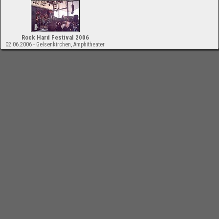
Rock Hard Festival 2006
02.06.2006 - Gelsenkirchen, Amphitheater
-
Impressum
Bloodchamber.de
CD-Reviews
Fates Warning - Darkness In A Different
Light
online