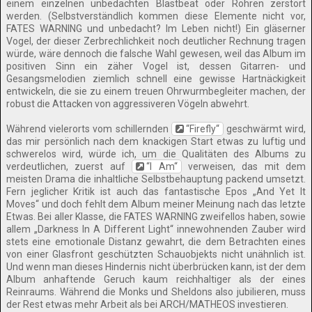
einem einzelnen unbedachten Blastbeat oder Röhren zerstört
werden. (Selbstverständlich kommen diese Elemente nicht vor,
FATES WARNING und unbedacht? Im Leben nicht!) Ein gläserner
Vogel, der dieser Zerbrechlichkeit noch deutlicher Rechnung tragen
würde, wäre dennoch die falsche Wahl gewesen, weil das Album im
positiven Sinn ein zäher Vogel ist, dessen Gitarren- und
Gesangsmelodien ziemlich schnell eine gewisse Hartnäckigkeit
entwickeln, die sie zu einem treuen Ohrwurmbegleiter machen, der
robust die Attacken von aggressiveren Vögeln abwehrt.
Während vielerorts vom schillernden
“Firefly“
geschwärmt wird,
das mir persönlich nach dem knackigen Start etwas zu luftig und
schwerelos wird, würde ich, um die Qualitäten des Albums zu
verdeutlichen, zuerst auf
“I Am“
verweisen, das mit dem
meisten Drama die inhaltliche Selbstbehauptung packend umsetzt.
Fern jeglicher Kritik ist auch das fantastische Epos „And Yet It
Moves“ und doch fehlt dem Album meiner Meinung nach das letzte
Etwas. Bei aller Klasse, die FATES WARNING zweifellos haben, sowie
allem „Darkness In A Different Light“ innewohnenden Zauber wird
stets eine emotionale Distanz gewahrt, die dem Betrachten eines
von einer Glasfront geschützten Schauobjekts nicht unähnlich ist.
Und wenn man dieses Hindernis nicht überbrücken kann, ist der dem
Album anhaftende Geruch kaum reichhaltiger als der eines
Reinraums. Während die Monks und Sheldons also jubilieren, muss
der Rest etwas mehr Arbeit als bei ARCH/MATHEOS investieren.