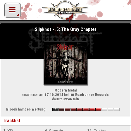
Slipknot - .5: The Gray Chapter
Modern Metal
erschienen am
17.10.2014
bei
Roadrunner Records
dauert
39:46 min
Bloodchamber-Wertung:
Tracklist