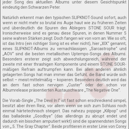
jeder Song des aktuellen Albums unter diesem Gesichtspunkt
eindeutig den Schwarzen Peter.
Natürlich erkennt man den typischen SLIPKNOT-Sound sofort, auch
wenn er nicht mehr so brutal ins Auge haut wie zu früheren Zeiten
und überdeutlich die Spuren des Ablegers STONE SOUR trägt.
Ironischerweise sind es genau diese Spuren, in denen Nummer 5
seine wahren Stärken zeigt. Doch fangen wir von vorn an: Wie so oft,
ist das Intro (ein richtiger Song ist es eher nicht), hier „XIX“ genannt,
eines SLIPKNOT-Albums zu vernachlässigen. „Sarcastrophe“ und
„AOV“ sind die besten metallischen Uptempo-Songs des Albums.
Besonders ersterer zeigt sich abwechslungsreich, während der
zweite mit einer thrashigen Komponente und einem STONE SOUR-
mäßigen Refrain auftrumpfen kann. Bei allen anderen ähnlich
gelagerten Songs hat man immer das Gefühl, die Band würde sich
selbst – meist mittelmäßig – kopieren. Besonders deutlich wird das
an dem fast schon nervigen „Custer“ oder der schon vor
Albumrelease präsentierten Austauschware „The Negative One“.
Die Vorab-Single „The Devil In I“ ist fast schon erschreckend simpel,
besitzt aber ihren Reiz, vor allem wenn sie sich zum Schluss noch
einmal härtetechnisch steigert. Das nahezu poppige „Killpop“ und
das balladeske „Goodbye“ (das allerdings zu abrupt endet und
dadurch ein bisschen amputiert wirkt) sind die spannendsten Songs
von „.5. The Gray Chapter“. Beide profitieren in erster Linie von Corey