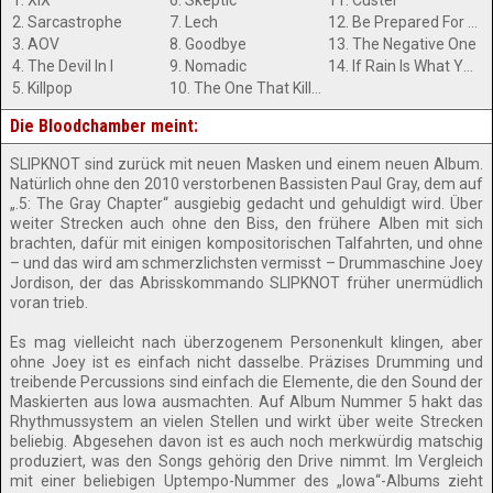
1. XIX
6. Skeptic
11. Custer
2. Sarcastrophe
7. Lech
12. Be Prepared For Hell
3. AOV
8. Goodbye
13. The Negative One
4. The Devil In I
9. Nomadic
14. If Rain Is What You Want
5. Killpop
10. The One That Kills The Least
Die Bloodchamber meint:
SLIPKNOT sind zurück mit neuen Masken und einem neuen Album.
Natürlich ohne den 2010 verstorbenen Bassisten Paul Gray, dem auf
„.5: The Gray Chapter“ ausgiebig gedacht und gehuldigt wird. Über
weiter Strecken auch ohne den Biss, den frühere Alben mit sich
brachten, dafür mit einigen kompositorischen Talfahrten, und ohne
– und das wird am schmerzlichsten vermisst – Drummaschine Joey
Jordison, der das Abrisskommando SLIPKNOT früher unermüdlich
voran trieb.
Es mag vielleicht nach überzogenem Personenkult klingen, aber
ohne Joey ist es einfach nicht dasselbe. Präzises Drumming und
treibende Percussions sind einfach die Elemente, die den Sound der
Maskierten aus Iowa ausmachten. Auf Album Nummer 5 hakt das
Rhythmussystem an vielen Stellen und wirkt über weite Strecken
beliebig. Abgesehen davon ist es auch noch merkwürdig matschig
produziert, was den Songs gehörig den Drive nimmt. Im Vergleich
mit einer beliebigen Uptempo-Nummer des „Iowa“-Albums zieht