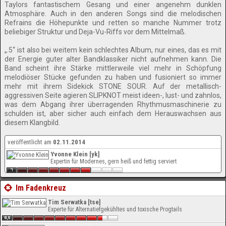
Taylors fantastischem Gesang und einer angenehm dunklen
Atmosphäre. Auch in den anderen Songs sind die melodischen
Refrains die Höhepunkte und retten so manche Nummer trotz
beliebiger Struktur und Deja-Vu-Riffs vor dem Mittelmaß.
„.5“ ist also bei weitem kein schlechtes Album, nur eines, das es mit
der Energie guter alter Bandklassiker nicht aufnehmen kann. Die
Band scheint ihre Stärke mittlerweile viel mehr in Schöpfung
melodiöser Stücke gefunden zu haben und fusioniert so immer
mehr mit ihrem Sidekick STONE SOUR. Auf der metallisch-
aggressiven Seite agieren SLIPKNOT meist ideen-, lust- und zahnlos,
was dem Abgang ihrer überragenden Rhythmusmaschinerie zu
schulden ist, aber sicher auch einfach dem Herauswachsen aus
diesem Klangbild.
veröffentlicht am
02.11.2014
Yvonne Klein [yk]
Expertin für Modernes, gern heiß und fettig serviert
Im Fadenkreuz
Tim Serwatka [tse]
Experte für Alternatiefgekühltes und toxische Progtails